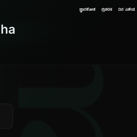
ಜ್ಞಾನಕೋಶ
ಪ್ರಚಲಿತ
ದಿನ ವಿಶೇಷ
dha