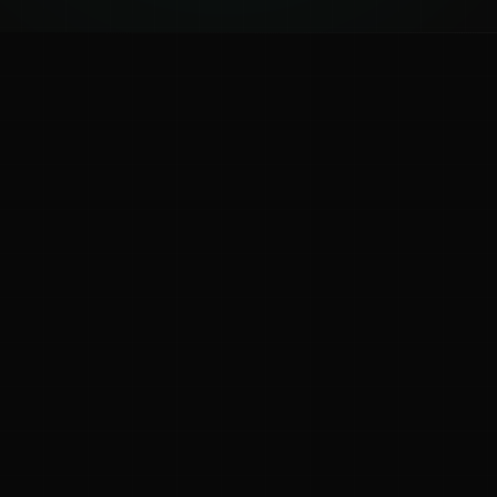
ಕನ್ನಡ ನುಡಿ
ಕನ್ನಡ ಭಾಷೆ, ಸಂಸ್ಕೃತಿ ಮತ್ತು ಸಾಮಾನ್ಯ ಜ್ಞಾನದ ಡಿಜಿಟಲ್ ಆರ್ಕೈವ್
ಜ್ಞಾನಕೋಶ
ಚಿತ್ರ ಸೌರಭ
ಪ್ರಚಲಿತ ಲೇಖನಗಳು
ಆಟಗಳು