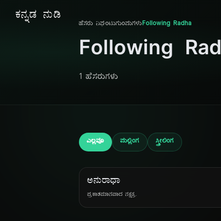
ಕನ್ನಡ ನುಡಿ
ಹೆಸರು ನಿಘಂಟು
ಗುಂಪುಗಳು
Following Radha
Following Ra
1 ಹೆಸರುಗಳು
ಎಲ್ಲವೂ
ಪುಲ್ಲಿಂಗ
ಸ್ತ್ರೀಲಿಂಗ
ಅನುರಾಧಾ
ಪ್ರಕಾಶಮಾನವಾದ ನಕ್ಷತ್ರ.