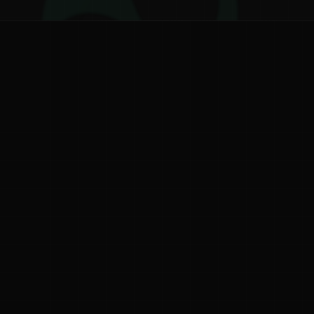
ನ
ನಮ್ಮ ಬಗ್ಗೆ
ಗೌಪ್ಯತೆ ನೀತಿ