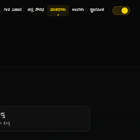
ಗೀತ ವಿಹಾರ
ಚಿತ್ರ ಸೌರಭ
ಪರಿಕರಗಳು
ಆಟಗಳು
ಜ್ಞಾನಪೀಠ
ಷ್ಟ
 ಶ್ರೇಷ್ಠ