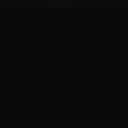
ಕನ್ನಡ ನುಡಿ
ಕನ್ನಡ ಭಾಷೆ, ಸಂಸ್ಕೃತಿ ಮತ್ತು ಸಾಮಾನ್ಯ ಜ್ಞಾನದ ಡಿಜಿಟಲ್ ಆರ್ಕೈವ್
ಜ್ಞಾನಕೋಶ
ಚಿತ್ರ ಸೌರಭ
ಪ್ರಚಲಿತ ಲೇಖನಗಳು
ಆಟಗಳು