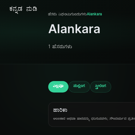
ಕನ್ನಡ ನುಡಿ
ಹೆಸರು ನಿಘಂಟು
ಗುಂಪುಗಳು
Alankara
Alankara
1 ಹೆಸರುಗಳು
ಎಲ್ಲವೂ
ಪುಲ್ಲಿಂಗ
ಸ್ತ್ರೀಲಿಂಗ
ಹಾರಿಕಾ
ಅಲಂಕಾರ ಅಥವಾ ಹಾರವನ್ನು ಧರಿಸುವವಳು; ಸೌಂದರ್ಯದ ಪ್ರತೀ