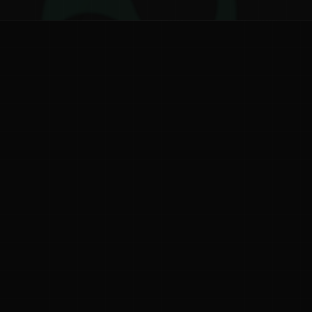
ನ
ನಮ್ಮ ಬಗ್ಗೆ
ಗೌಪ್ಯತೆ ನೀತಿ