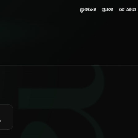
ಜ್ಞಾನಕೋಶ
ಪ್ರಚಲಿತ
ದಿನ ವಿಶೇಷ
ಕ.