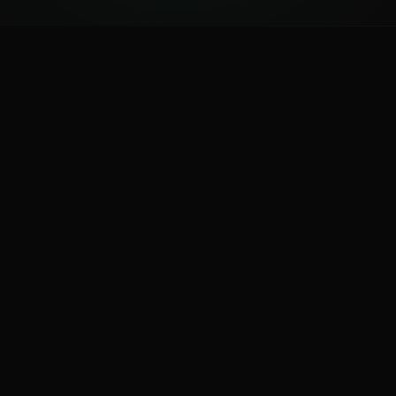
ಕನ್ನಡ ನುಡಿ
ಕನ್ನಡ ಭಾಷೆ, ಸಂಸ್ಕೃತಿ ಮತ್ತು ಸಾಮಾನ್ಯ ಜ್ಞಾನದ ಡಿಜಿಟಲ್ ಆರ್ಕೈವ್
ಜ್ಞಾನಕೋಶ
ಚಿತ್ರ ಸೌರಭ
ಪ್ರಚಲಿತ ಲೇಖನಗಳು
ಆಟಗಳು