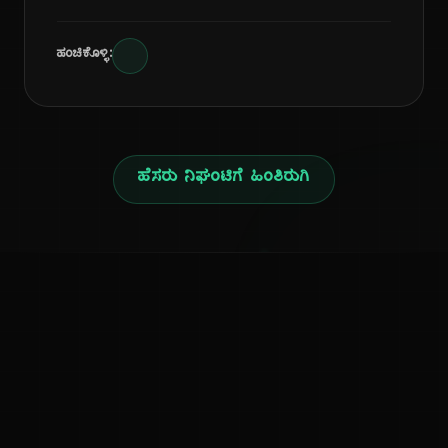
ಹಂಚಿಕೊಳ್ಳಿ:
ಹೆಸರು ನಿಘಂಟಿಗೆ ಹಿಂತಿರುಗಿ
ನ
ಕನ್ನಡ ನುಡಿ
ಕನ್ನಡ ಭಾಷೆ, ಸಂಸ್ಕೃತಿ ಮತ್ತು ಸಾಮಾನ್ಯ ಜ್ಞಾನದ ಡಿಜಿಟಲ್ ಆರ್ಕೈವ್