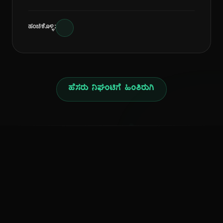
ಹಂಚಿಕೊಳ್ಳಿ:
ಹೆಸರು ನಿಘಂಟಿಗೆ ಹಿಂತಿರುಗಿ
ನ
ಕನ್ನಡ ನುಡಿ
ಕನ್ನಡ ಭಾಷೆ, ಸಂಸ್ಕೃತಿ ಮತ್ತು ಸಾಮಾನ್ಯ ಜ್ಞಾನದ ಡಿಜಿಟಲ್ ಆರ್ಕೈವ್