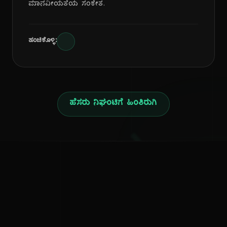
ಮಾನವೀಯತೆಯ ಸಂಕೇತ.
ಹಂಚಿಕೊಳ್ಳಿ:
ಹೆಸರು ನಿಘಂಟಿಗೆ ಹಿಂತಿರುಗಿ
ನ
ಕನ್ನಡ ನುಡಿ
ಕನ್ನಡ ಭಾಷೆ, ಸಂಸ್ಕೃತಿ ಮತ್ತು ಸಾಮಾನ್ಯ ಜ್ಞಾನದ ಡಿಜಿಟಲ್ ಆರ್ಕೈವ್