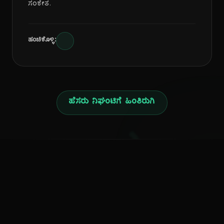
ಸಂಕೇತ.
ಹಂಚಿಕೊಳ್ಳಿ:
ಹೆಸರು ನಿಘಂಟಿಗೆ ಹಿಂತಿರುಗಿ
ನ
ಕನ್ನಡ ನುಡಿ
ಕನ್ನಡ ಭಾಷೆ, ಸಂಸ್ಕೃತಿ ಮತ್ತು ಸಾಮಾನ್ಯ ಜ್ಞಾನದ ಡಿಜಿಟಲ್ ಆರ್ಕೈವ್