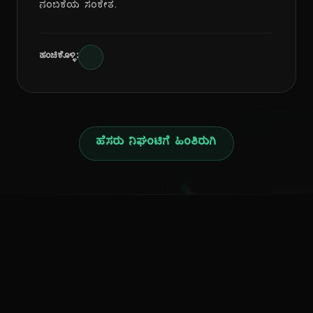
ನಂಬಿಕೆಯ ಸಂಕೇತ.
ಹಂಚಿಕೊಳ್ಳಿ:
ಹೆಸರು ನಿಘಂಟಿಗೆ ಹಿಂತಿರುಗಿ
ನ
ಕನ್ನಡ ನುಡಿ
ಕನ್ನಡ ಭಾಷೆ, ಸಂಸ್ಕೃತಿ ಮತ್ತು ಸಾಮಾನ್ಯ ಜ್ಞಾನದ ಡಿಜಿಟಲ್ ಆರ್ಕೈವ್