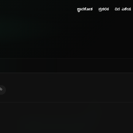
ಜ್ಞಾನಕೋಶ
ಪ್ರಚಲಿತ
ದಿನ ವಿಶೇಷ
ರು