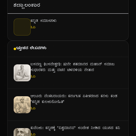
ಕನ್ನಡ ಸಮಾಸಗಳು
ಓದಿ
ಇತ್ತೀಚಿನ ಲೇಖನಗಳು
ಬಸವಣ್ಣ (ಬಸವೇಶ್ವರ): ೧೨ನೇ ಶತಮಾನದ ಮಹಾನ್ ಸಮಾಜ
ಸುಧಾರಕರು ಮತ್ತು ವಚನ ಚಳವಳಿಯ ನೇತಾರ
ಓದಿ
ಆಲೂರು ವೆಂಕಟರಾಯರು: ಕರ್ನಾಟಕ ಏಕೀಕರಣದ ಕನಸು ಕಂಡ
"ಕನ್ನಡ ಕುಲಪುರೋಹಿತ"
ಓದಿ
ಕುವೆಂಪು: ಕನ್ನಡಕ್ಕೆ "ವಿಶ್ವಮಾನವ" ಸಂದೇಶ ನೀಡಿದ ಯುಗದ ಕವಿ
ಓದಿ