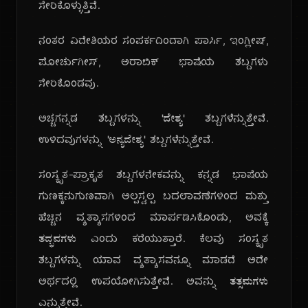
ಸೇರಿಕೊಳ್ಳುತ್ತಿವೆ.
ನಂತರ ವಿದೇಶಿಯರ ಸಂಪರ್ಕದಿಂದಾಗಿ ಪಾರ್ಸಿ, ಇಂಗ್ಲೀಷ್,
ಪೋರ್ಚುಗೀಸ್, ಅರಾಬಿಕ್ ಭಾಷೆಯ ಶಬ್ದಗಳು
ಸೇರಿಕೊಂಡವು.
ಅಚ್ಚಗನ್ನಡ ಶಬ್ದಗಳನ್ನು
'ದೇಶ್ಯ'
ಶಬ್ದಗಳೆನ್ನುತ್ತೇವೆ.
ಉಳಿದವುಗಳನ್ನು
'ಅನ್ಯದೇಶ್ಯ'
ಶಬ್ದಗಳೆನ್ನುತ್ತೇವೆ.
ಸಂಸ್ಕೃತ-ಪ್ರಾಕೃತ ಶಬ್ದಗಳನೇಕವನ್ನು ಕನ್ನಡ ಭಾಷೆಯ
ಗುಣಕ್ಕನುಗುಣವಾಗಿ ಅಲ್ಪಸ್ವಲ್ಪ ಬದಲಾವಣೆಗಳಿಂದ ಮತ್ತು
ಹೆಚ್ಚಿನ ವ್ಯತ್ಯಾಸಗಳಿಂದ ಮಾರ್ಪಡಿಸಿಕೊಂಡು, ಅವಕ್ಕೆ
ತದ್ಭವಗಳು
ಎಂದು ಕರೆಯುತ್ತಾರೆ. ಕೆಲವು ಸಂಸ್ಕೃತ
ಶಬ್ದಗಳನ್ನು ಯಾವ ವ್ಯತ್ಯಾಸವನ್ನೂ ಮಾಡದೆ ಅದೇ
ಅರ್ಥದಲ್ಲಿ ಉಪಯೋಗಿಸುತ್ತೇವೆ. ಅವನ್ನು
ತತ್ಸಮಗಳು
ಎನ್ನುತ್ತೇವೆ.