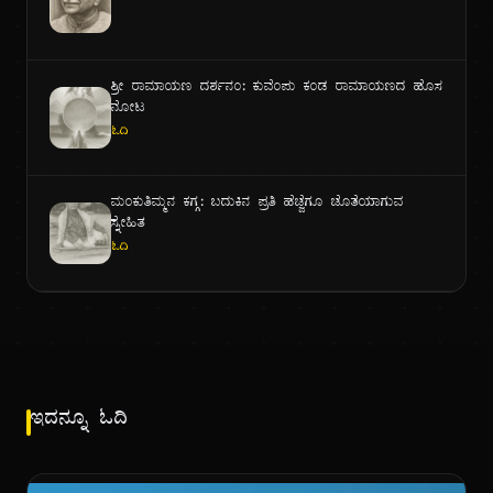
ಶ್ರೀ ರಾಮಾಯಣ ದರ್ಶನಂ: ಕುವೆಂಪು ಕಂಡ ರಾಮಾಯಣದ ಹೊಸ
ನೋಟ
ಓದಿ
ಮಂಕುತಿಮ್ಮನ ಕಗ್ಗ: ಬದುಕಿನ ಪ್ರತಿ ಹೆಜ್ಜೆಗೂ ಜೊತೆಯಾಗುವ
ಸ್ನೇಹಿತ
ಓದಿ
ಇದನ್ನೂ ಓದಿ