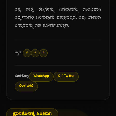
ಅನ್ಯ ದೇಶ್ಯ ಶಬ್ದಗಳನ್ನು ವಿಷಯವನ್ನು ಸುಲಭವಾಗಿ
ಅರ್ಥೈಸುವಲ್ಲಿ ಬಳಸುವುದು ಮಾತ್ರವಲ್ಲದೆ, ಅವು ಭಾಷೆಯ
ವಿಸ್ತಾರವನ್ನು ಸಹ ತೋರ್ಪಡಿಸುತ್ತದೆ.
ಟ್ಯಾಗ್:
#
#
#
ಹಂಚಿಕೊಳ್ಳಿ:
WhatsApp
X / Twitter
ಲಿಂಕ್ ನಕಲಿ
ಜ್ಞಾನಕೋಶಕ್ಕೆ ಹಿಂತಿರುಗಿ