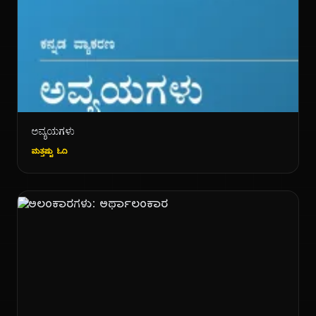
ಅವ್ಯಯಗಳು
ಮತ್ತಷ್ಟು ಓದಿ