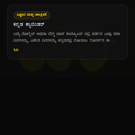
ಸೆಳೆಯಲ್ಪಡುತ್ತವೆ. ಉಲ್ಕೆಗಳು ಭೂ-ವಾತಾವರಣಕ್ಕೆ
ಜ್ಞಾ
ಪ್ರವೇಶಿಸುತ್ತಿದ್ದಂತೆ, ವಾತಾವರಣದ ಘರ್ಷಣೆಯಿಂದಾಗಿ
ವಿಜ್ಞಾನ ಮತ್ತು ತಾಂತ್ರಿಕತೆ
ಹತ್ತಿ ಉರಿಯಲಾರಂಭಿಸುತ್ತವೆ ಮತ್ತು ಭೂ-
ಕನ್ನಡ ಕ್ಯಾಲೆಂಡರ್
ಮೇಲ್ಮೈನಿಂದ ಸುಮಾರು 90 ಕಿಲೋಮೀಟರ್
ಎತ್ತರದಲ್ಲಿಯೇ ಸಂಪೂರ್ಣವಾಗಿ ಭಸ್ಮಗೊಳ್ಳುತ್ತವೆ. ಈ
ನಿಮ್ಮ ಮೊಬೈಲ್ ಅಥವಾ ಡೆಸ್ಕ್ ಟಾಪ್ ಕಂಪ್ಯೂಟರ್ ನಲ್ಲಿ ವರ್ಷದ ಎಲ್ಲಾ ರಜಾ
ರೀತಿಯ ಸಾವಿರಾರು ಕಣಗಳು ಹೊತ್ತಿ ಉರಿದು ಇಡೀ
ದಿನಗಳನ್ನು, ವಿಶೇಷ ದಿನಗಳನ್ನು ಕನ್ನಡದಲ್ಲಿ ನೋಡಲು 'ಗೂಗಲ್'ನ ಈ
ಬಾನಂಗಳದಲ್ಲೇ ಬೆಂಕಿಯ ಕಿಡಿಮಳೆಗೆರೆಯುತ್ತವೆ.
ಕ್ಯಾಲೆಂಡರ್ ಗಳನ್ನು ಅಕೌಂಟ್ ಗೆ ಸೇರಿಸಿ ಕೊಳ್ಳಿ.
ಓದಿ
ಇದನ್ನು 'ಉಲ್ಕಾಪಾತ' ಅಥವಾ 'ಉಲ್ಕಾವೃಷ್ಟಿ' ಎಂದು
ಕರೆಯುತ್ತಾರೆ.
ಕನ್ನಡ ನುಡಿ
ಕನ್ನಡ ಭಾಷೆ, ಸಂಸ್ಕೃತಿ ಮತ್ತು ಸಾಮಾನ್ಯ ಜ್ಞಾನದ ಡಿಜಿಟಲ್ ಆರ್ಕೈವ್