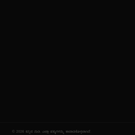
ಕನ್ನಡ ಭಾಷೆ, ಸಂಸ್ಕೃತಿ ಮತ್ತು ಸಾಮಾನ್ಯ ಜ್ಞಾನದ ಡಿಜಿಟಲ್ ಆರ್ಕೈವ್
ಜ್ಞಾನಕೋಶ
ಚಿತ್ರ ಸೌರಭ
ಪ್ರಚಲಿತ ಲೇಖನಗಳು
ಆಟಗಳು
ಗೀತ ವಿಹಾರ
ಜ್ಞಾನಪೀಠ
ದಿನ ವಿಶೇಷ
ಪರಿಕರಗಳು
© 2026 ಕನ್ನಡ ನುಡಿ. ಎಲ್ಲಾ ಹಕ್ಕುಗಳನ್ನು ಕಾಪಾಡಿಕೊಳ್ಳಲಾಗಿದೆ.