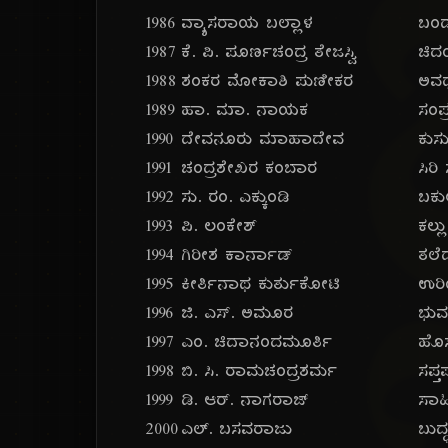
೧೯೮೬
ವ್ಯಾಸರಾಯ ಬಲ್ಲಾಳ
ಬಂ
೧೯೮೭
ಕೆ. ಪಿ. ಪೂರ್ಣಚಂದ್ರ ತೇಜಸ್ವಿ
ಚಿದ
೧೯೮೮
ಶಂಕರ ಮೋಕಾಶಿ ಪುಣೀಕರ
ಅವಧ
೧೯೮೯
ಹಾ. ಮಾ. ನಾಯಕ
ಸಂಪ್
೧೯೯೦
ದೇವನೂರು ಮಾಹಾದೇವ
ಕುಸ
೧೯೯೧
ಚಂದ್ರಶೇಖರ ಕಂಬಾರ
ಸಿರಿ
೧೯೯೨
ಸು. ರಂ. ಎಕ್ಕುಂಡಿ
ಬಕ
೧೯೯೩
ಪಿ. ಲಂಕೇಶ್
ಕಲ್
೧೯೯೪
ಗಿರೀಶ ಕಾರ್ನಾಡ್
ತಲೆ
೧೯೯೫
ಕೀರ್ತಿನಾಥ ಕುರ್ತುಕೋಟಿ
ಉರಿ
೧೯೯೬
ಜಿ. ಎಸ್. ಅಮೂರ
ಭುವ
೧೯೯೭
ಎಂ. ಚಿದಾನಂದಮೂರ್ತಿ
ಹೊ
೧೯೯೮
ಬಿ. ಸಿ. ರಾಮಚಂದ್ರಶರ್ಮ
ಸಪ್ತ
೧೯೯೯
ಡಿ. ಆರ್. ನಾಗರಾಜ್
ಸಾಹ
೨೦೦೦
ಎಲ್. ಬಸವರಾಜು
ಬುದ್