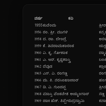
ವರ್ಷ
ಕವಿ
1955
ಕುವೆಂಪು
ಶ್
೧೯೫೬
ರಂ. ಶ್ರೀ. ಮುಗಳಿ
ಕನ್ನ
೧೯೫೮
ದ. ರಾ. ಬೇಂದ್ರೆ
ಅರ
೧೯೫೯
ಕೆ. ಶಿವರಾಮಕಾರಂತ
ಯಕ
೧೯೬೦
ವಿ. ಕೃ. ಗೋಕಾಕ
ದ್ಯಾ
೧೯೬೧
ಎ. ಆರ್. ಕೃಷ್ಣಶಾಸ್ತ್ರಿ
ಬಂಕ
೧೯೬೨
ದೆವುಡ
ಕ್ರಾ
೧೯೬೫
ಎಸ್. ವಿ. ರಂಗಣ್ಣ
ರಂಗ
೧೯೬೬
ಪು. ತಿ. ನರಸಿಂಹಾಚಾರ್
ಹಂಸ
೧೯೬೭
ಡಿ. ವಿ. ಗುಂಡಪ್ಪ
ಶ್ರ
೧೯೬೮
ಮಾಸ್ತಿ ವೆಂಕಟೇಶ ಅಯ್ಯಂಗಾರ್
ಸಣ್ಣ
೧೯೬೯
ಡಾ|| ಹೆಚ್. ತಿಪ್ಪೇರುದ್ರಸ್ವಾಮಿ
ಕರ್