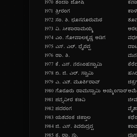
೧೯೭೦
ಶಂಬಾ ಜೋಷಿ
ಕರ್
೧೯೭೧
ಶ್ರೀರಂಗ
ಕಾಳ
೧೯೭೨
ಸಂ. ಶಿ. ಭೂಸನೂರುಮಠ
ಶೂನ
೧೯೭೩
ವಿ. ಸೀತಾರಾಮಯ್ಯ
ಅರಲ
೧೯೭೪
ಎಂ. ಗೋಪಾಲಕೃಷ್ಣ ಅಡಿಗ
ವರ
೧೯೭೫
ಎಸ್. ಎಲ್. ಭೈರಪ್ಪ
ದಾ
೧೯೭೬
ರಾ. ಶಿ.
ಮನ
೧೯೭೭
ಕೆ. ಎಸ್. ನರಸಿಂಹಸ್ವಾಮಿ
ತೆರ
೧೯೭೮
ಬಿ. ಜಿ. ಎಲ್. ಸ್ವಾಮಿ
ಹಸಿ
೧೯೭೯
ಎ. ಎನ್. ಮೂರ್ತಿರಾವ್
ಚಿತ್
೧೯೮೦
ಗೊರೂರು ರಾಮಸ್ವಾಮಿ ಅಯ್ಯಂಗಾರ್
ಅಮೇ
೧೯೮೧
ಚನ್ನವೀರ ಕಣವಿ
ಜೀವಧ
೧೯೮೨
ಚದರಂಗ
ವೈ
೧೯೮೩
ಯಶವಂತ ಚಿತ್ತಾಲ
ಕಥೆ
೧೯೮೪
ಜಿ. ಎಸ್. ಶಿವರುದ್ರಪ್ಪ
ಕಾವ
೧೯೮೫
ತ. ರಾ. ಸು.
ದುರ