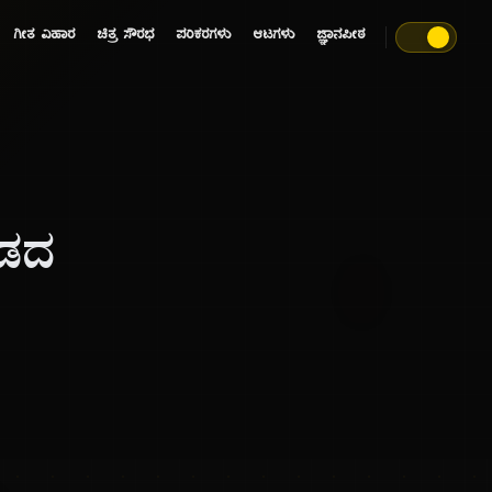
ಗೀತ ವಿಹಾರ
ಚಿತ್ರ ಸೌರಭ
ಪರಿಕರಗಳು
ಆಟಗಳು
ಜ್ಞಾನಪೀಠ
ನಡದ