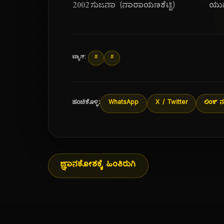
೨೦೦೨
ಸುಜನಾ (ನಾರಾಯಣಶೆಟ್ಟಿ)
ಯುಗ
ಟ್ಯಾಗ್:
#
#
ಹಂಚಿಕೊಳ್ಳಿ:
WhatsApp
X / Twitter
ಲಿಂಕ್ ನ
ಜ್ಞಾನಕೋಶಕ್ಕೆ ಹಿಂತಿರುಗಿ