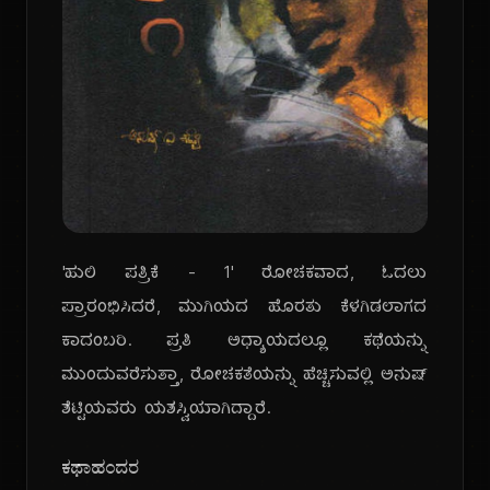
'ಹುಲಿ ಪತ್ರಿಕೆ - 1' ರೋಚಕವಾದ, ಓದಲು
ಪ್ರಾರಂಭಿಸಿದರೆ, ಮುಗಿಯದ ಹೊರತು ಕೆಳಗಿಡಲಾಗದ
ಕಾದಂಬರಿ. ಪ್ರತಿ ಅಧ್ಯಾಯದಲ್ಲೂ ಕಥೆಯನ್ನು
ಮುಂದುವರೆಸುತ್ತಾ, ರೋಚಕತೆಯನ್ನು ಹೆಚ್ಚಿಸುವಲ್ಲಿ ಅನುಷ್
ಶೆಟ್ಟಿಯವರು ಯಶಸ್ವಿಯಾಗಿದ್ದಾರೆ.
ಕಥಾಹಂದರ