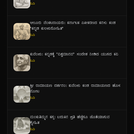
ಓದಿ
ಆಲೂರು ವೆಂಕಟರಾಯರು: ಕರ್ನಾಟಕ ಏಕೀಕರಣದ ಕನಸು ಕಂಡ
"ಕನ್ನಡ ಕುಲಪುರೋಹಿತ"
ಓದಿ
ಕುವೆಂಪು: ಕನ್ನಡಕ್ಕೆ "ವಿಶ್ವಮಾನವ" ಸಂದೇಶ ನೀಡಿದ ಯುಗದ ಕವಿ
ಓದಿ
ಶ್ರೀ ರಾಮಾಯಣ ದರ್ಶನಂ: ಕುವೆಂಪು ಕಂಡ ರಾಮಾಯಣದ ಹೊಸ
ನೋಟ
ಓದಿ
ಮಂಕುತಿಮ್ಮನ ಕಗ್ಗ: ಬದುಕಿನ ಪ್ರತಿ ಹೆಜ್ಜೆಗೂ ಜೊತೆಯಾಗುವ
ಸ್ನೇಹಿತ
ಓದಿ