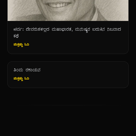
ಪರ್ವ: ದೇವರುಗಳಿಲ್ಲದ ಮಹಾಭಾರತ, ಮನುಷ್ಯರ ಬದುಕಿನ ನಿಜವಾದ
ಕಥೆ
ಮತ್ತಷ್ಟು ಓದಿ
ತಿಂಮ ರಸಾಯನ
ಮತ್ತಷ್ಟು ಓದಿ