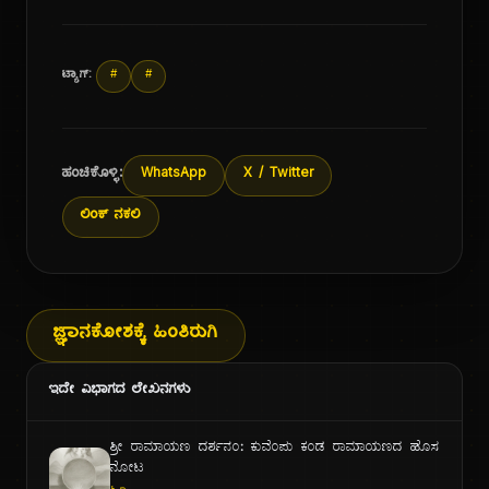
ಟ್ಯಾಗ್:
#
#
ಹಂಚಿಕೊಳ್ಳಿ:
WhatsApp
X / Twitter
ಲಿಂಕ್ ನಕಲಿ
ಜ್ಞಾನಕೋಶಕ್ಕೆ ಹಿಂತಿರುಗಿ
ಇದೇ ವಿಭಾಗದ ಲೇಖನಗಳು
ಶ್ರೀ ರಾಮಾಯಣ ದರ್ಶನಂ: ಕುವೆಂಪು ಕಂಡ ರಾಮಾಯಣದ ಹೊಸ
ನೋಟ