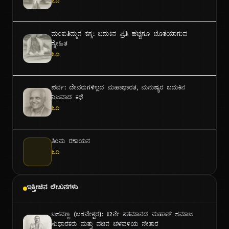
ಓದಿ
ಮಂಕುತಿಮ್ಮನ ಕಗ್ಗ: ಬದುಕಿನ ಪ್ರತಿ ಹೆಜ್ಜೆಗೂ ಜೊತೆಯಾಗುವ
ಸ್ನೇಹಿತ
ಓದಿ
ಪರ್ವ: ದೇವರುಗಳಿಲ್ಲದ ಮಹಾಭಾರತ, ಮನುಷ್ಯರ ಬದುಕಿನ
ನಿಜವಾದ ಕಥೆ
ಓದಿ
ತಿಂಮ ರಸಾಯನ
ಓದಿ
ಇತ್ತೀಚಿನ ಲೇಖನಗಳು
ಬಸವಣ್ಣ (ಬಸವೇಶ್ವರ): ೧೨ನೇ ಶತಮಾನದ ಮಹಾನ್ ಸಮಾಜ
ಸುಧಾರಕರು ಮತ್ತು ವಚನ ಚಳವಳಿಯ ನೇತಾರ