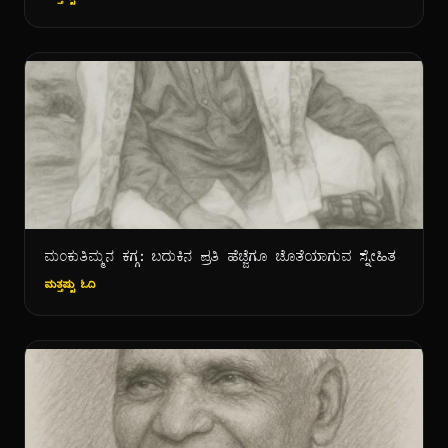
ಮಂಕುತಿಮ್ಮನ ಕಗ್ಗ: ಬದುಕಿನ ಪ್ರತಿ ಹೆಜ್ಜೆಗೂ ಜೊತೆಯಾಗುವ ಸ್ನೇಹಿತ
ಮತ್ತಷ್ಟು ಓದಿ