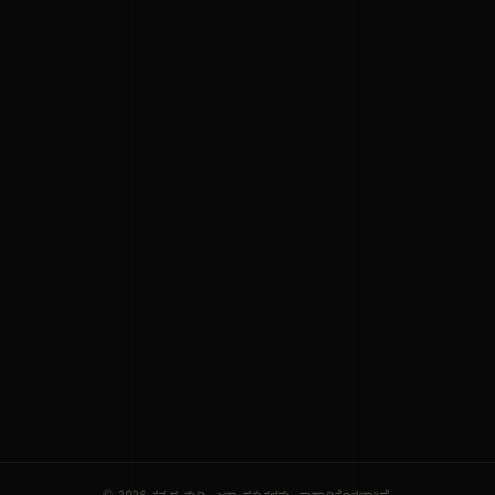
ನಮ್ಮ ಬಗ್ಗೆ
ಗೌಪ್ಯತೆ ನೀತಿ
ಸೇವಾ ನಿಯಮಗಳು