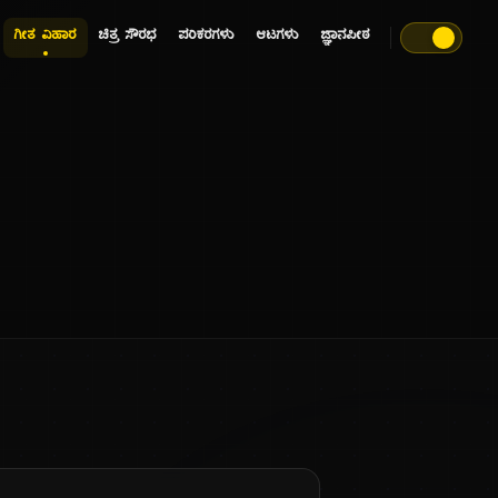
ಗೀತ ವಿಹಾರ
ಚಿತ್ರ ಸೌರಭ
ಪರಿಕರಗಳು
ಆಟಗಳು
ಜ್ಞಾನಪೀಠ