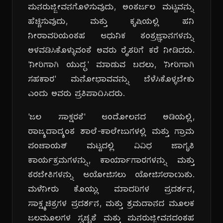
ಪುನರುಜ್ಜೀವನಗೊಳಿಸುವುದು, ಅಂತರ್ಜಲ ಮಟ್ಟವನ್ನು
ಹೆಚ್ಚಿಸುವುದು, ಮತ್ತು ಕೃಷಿಯಲ್ಲಿ ಹನಿ
ನೀರಾವರಿಯಂತಹ ಆಧುನಿಕ ತಂತ್ರಜ್ಞಾನಗಳನ್ನು
ಅಳವಡಿಸಿಕೊಳ್ಳುವಂತೆ ಅವರು ರೈತರಿಗೆ ಕರೆ ನೀಡಿದರು.
'ನೀರಿಗಾಗಿ ಯುದ್ಧ' ಮಾಡುವ ಬದಲು, 'ನೀರಿಗಾಗಿ
ಸಹಕಾರ' ಮನೋಭಾವವನ್ನು ಬೆಳೆಸಿಕೊಳ್ಳಬೇಕು
ಎಂದು ಅವರು ಪ್ರತಿಪಾದಿಸಿದರು.
'ಜಲ ಸಾಕ್ಷರತೆ' ಆಂದೋಲನದ ಅಡಿಯಲ್ಲಿ,
ರಾಜ್ಯದಾದ್ಯಂತ ಶಾಲೆ-ಕಾಲೇಜುಗಳಲ್ಲಿ ಮತ್ತು ಗ್ರಾಮ
ಪಂಚಾಯತ್ ಮಟ್ಟದಲ್ಲಿ ವಿವಿಧ ಜಾಗೃತಿ
ಕಾರ್ಯಕ್ರಮಗಳನ್ನು, ಕಾರ್ಯಾಗಾರಗಳನ್ನು ಮತ್ತು
ತರಬೇತಿಗಳನ್ನು ಆಯೋಜಿಸಲು ಯೋಜಿಸಲಾಯಿತು.
ಮಳೆನೀರು ಕೊಯ್ಲು ಮಾದರಿಗಳ ಪ್ರದರ್ಶನ,
ಸಾಕ್ಷ್ಯಚಿತ್ರಗಳ ಪ್ರದರ್ಶನ, ಮತ್ತು ಶ್ರಮದಾನದ ಮೂಲಕ
ಜಲಮೂಲಗಳ ಸ್ವಚ್ಛತೆ ಮತ್ತು ಪುನರುಜ್ಜೀವನದಂತಹ