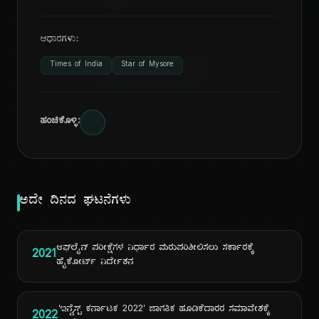
ದಿ
ಆಧಾರಗಳು:
Times of India
Star of Mysore
ಹಂಚಿಕೊಳ್ಳಿ:
ಅದೇ ದಿನದ ಘಟನೆಗಳು
ಆಫ್‌ಲೈನ್ ಪರೀಕ್ಷೆಗಳ ನಿರ್ಧಾರ ಮರುಪರಿಶೀಲಿಸಲು ಸರ್ಕಾರಕ್ಕೆ
2021
ಹೈಕೋರ್ಟ್ ನಿರ್ದೇಶನ
'ಇನ್ವೆಸ್ಟ್ ಕರ್ನಾಟಕ 2022' ಜಾಗತಿಕ ಹೂಡಿಕೆದಾರರ ಸಮಾವೇಶಕ್ಕೆ
2022