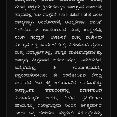
ಮುಖ್ಯಮಂತ್ರಿ ಹೆಚ್.ಡಿ. ಕುಮಾರಸ್ವಾಮಿ ಅವರು,
ಮಂಡ್ಯ ಜಿಲ್ಲೆಯ ಶ್ರೀರಂಗಪಟ್ಟಣ ತಾಲ್ಲೂಕಿನ ಪಾಲಹಳ್ಳಿ
ಗ್ರಾಮದಲ್ಲಿ 'ಜಲ ಸಾಕ್ಷರತೆ' (Jala Saksharate) ಎಂಬ
ರಾಜ್ಯವ್ಯಾಪಿ ಆಂದೋಲನಕ್ಕೆ ಅಧಿಕೃತವಾಗಿ ಚಾಲನೆ
ನೀಡಿದರು. ಈ ಆಂದೋಲನದ ಮುಖ್ಯ ಉದ್ದೇಶವು,
ನೀರಿನ ಸಂರಕ್ಷಣೆ, ಮಿತಬಳಕೆ ಮತ್ತು ಮಳೆನೀರು
ಕೊಯ್ಲಿನ ಬಗ್ಗೆ ಸಾರ್ವಜನಿಕರಲ್ಲಿ, ವಿಶೇಷವಾಗಿ ರೈತರು
ಮತ್ತು ವಿದ್ಯಾರ್ಥಿಗಳಲ್ಲಿ, ಜಾಗೃತಿ ಮೂಡಿಸುವುದಾಗಿತ್ತು.
ರಾಜ್ಯವು ತೀವ್ರವಾದ ಬರಗಾಲವನ್ನು ಎದುರಿಸುತ್ತಿದ್ದ
ಹಿನ್ನೆಲೆಯಲ್ಲಿ, ಈ ಕಾರ್ಯಕ್ರಮವನ್ನು
ಪ್ರಾರಂಭಿಸಲಾಯಿತು. ಈ ಆಂದೋಲನವು ಕೇಂದ್ರ
ಸರ್ಕಾರದ 'ಜಲ ಶಕ್ತಿ ಅಭಿಯಾನ'ದ ಭಾಗವಾಗಿತ್ತು.
ಉದ್ಘಾಟನಾ ಸಮಾರಂಭದಲ್ಲಿ ಮಾತನಾಡಿದ
ಕುಮಾರಸ್ವಾಮಿ ಅವರು, ನೀರಿನ ಪ್ರತಿಯೊಂದು
ಹನಿಯನ್ನೂ ಸಂರಕ್ಷಿಸುವುದು ಇಂದಿನ ಅಗತ್ಯವಾಗಿದೆ
ಎಂದು ಒತ್ತಿ ಹೇಳಿದರು. ಹಳ್ಳಿಗಳಲ್ಲಿ ಕೆರೆ-ಕಟ್ಟೆಗಳನ್ನು