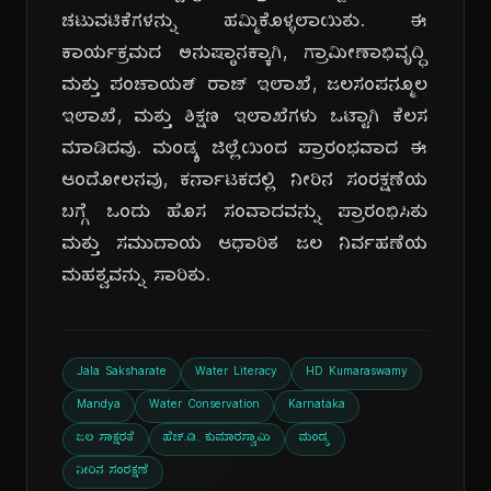
ಚಟುವಟಿಕೆಗಳನ್ನು ಹಮ್ಮಿಕೊಳ್ಳಲಾಯಿತು. ಈ
ಕಾರ್ಯಕ್ರಮದ ಅನುಷ್ಠಾನಕ್ಕಾಗಿ, ಗ್ರಾಮೀಣಾಭಿವೃದ್ಧಿ
ಮತ್ತು ಪಂಚಾಯತ್ ರಾಜ್ ಇಲಾಖೆ, ಜಲಸಂಪನ್ಮೂಲ
ಇಲಾಖೆ, ಮತ್ತು ಶಿಕ್ಷಣ ಇಲಾಖೆಗಳು ಒಟ್ಟಾಗಿ ಕೆಲಸ
ಮಾಡಿದವು. ಮಂಡ್ಯ ಜಿಲ್ಲೆಯಿಂದ ಪ್ರಾರಂಭವಾದ ಈ
ಆಂದೋಲನವು, ಕರ್ನಾಟಕದಲ್ಲಿ ನೀರಿನ ಸಂರಕ್ಷಣೆಯ
ಬಗ್ಗೆ ಒಂದು ಹೊಸ ಸಂವಾದವನ್ನು ಪ್ರಾರಂಭಿಸಿತು
ಮತ್ತು ಸಮುದಾಯ ಆಧಾರಿತ ಜಲ ನಿರ್ವಹಣೆಯ
ಮಹತ್ವವನ್ನು ಸಾರಿತು.
Jala Saksharate
Water Literacy
HD Kumaraswamy
Mandya
Water Conservation
Karnataka
ಜಲ ಸಾಕ್ಷರತೆ
ಹೆಚ್.ಡಿ. ಕುಮಾರಸ್ವಾಮಿ
ಮಂಡ್ಯ
ನೀರಿನ ಸಂರಕ್ಷಣೆ