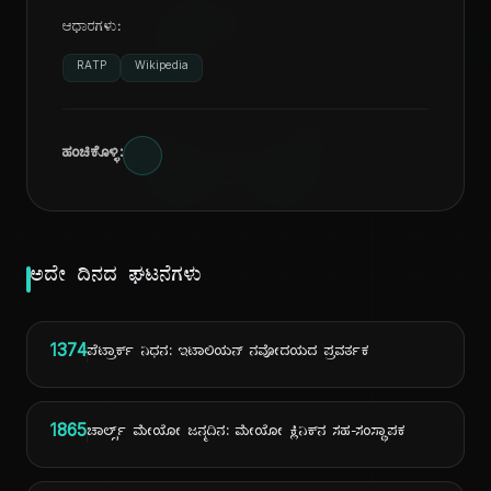
ದಿ
ಆಧಾರಗಳು:
RATP
Wikipedia
ಹಂಚಿಕೊಳ್ಳಿ:
ಅದೇ ದಿನದ ಘಟನೆಗಳು
1374
ಪೆಟ್ರಾರ್ಕ್ ನಿಧನ: ಇಟಾಲಿಯನ್ ನವೋದಯದ ಪ್ರವರ್ತಕ
1865
ಚಾರ್ಲ್ಸ್ ಮೇಯೋ ಜನ್ಮದಿನ: ಮೇಯೋ ಕ್ಲಿನಿಕ್‌ನ ಸಹ-ಸಂಸ್ಥಾಪಕ