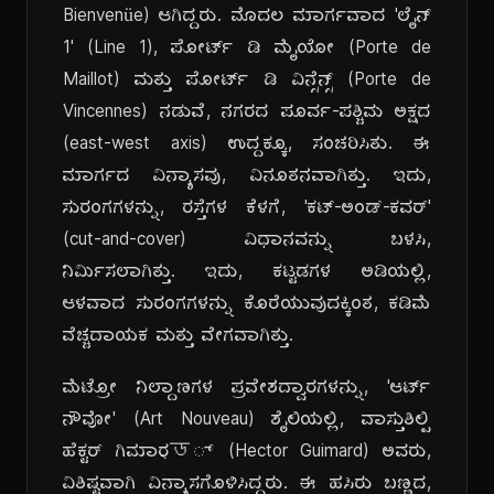
Bienvenüe) ಆಗಿದ್ದರು. ಮೊದಲ ಮಾರ್ಗವಾದ 'ಲೈನ್
1' (Line 1), ಪೋರ್ಟ್ ಡಿ ಮೈಯೋ (Porte de
Maillot) ಮತ್ತು ಪೋರ್ಟ್ ಡಿ ವಿನ್ಸೆನ್ಸ್ (Porte de
Vincennes) ನಡುವೆ, ನಗರದ ಪೂರ್ವ-ಪಶ್ಚಿಮ ಅಕ್ಷದ
(east-west axis) ಉದ್ದಕ್ಕೂ, ಸಂಚರಿಸಿತು. ಈ
ಮಾರ್ಗದ ವಿನ್ಯಾಸವು, ವಿನೂತನವಾಗಿತ್ತು. ಇದು,
ಸುರಂಗಗಳನ್ನು, ರಸ್ತೆಗಳ ಕೆಳಗೆ, 'ಕಟ್-ಅಂಡ್-ಕವರ್'
(cut-and-cover) ವಿಧಾನವನ್ನು ಬಳಸಿ,
ನಿರ್ಮಿಸಲಾಗಿತ್ತು. ಇದು, ಕಟ್ಟಡಗಳ ಅಡಿಯಲ್ಲಿ,
ಆಳವಾದ ಸುರಂಗಗಳನ್ನು ಕೊರೆಯುವುದಕ್ಕಿಂತ, ಕಡಿಮೆ
ವೆಚ್ಚದಾಯಕ ಮತ್ತು ವೇಗವಾಗಿತ್ತು.
ಮೆಟ್ರೋ ನಿಲ್ದಾಣಗಳ ಪ್ರವೇಶದ್ವಾರಗಳನ್ನು, 'ಆರ್ಟ್
ನೌವೋ' (Art Nouveau) ಶೈಲಿಯಲ್ಲಿ, ವಾಸ್ತುಶಿಲ್ಪಿ
ಹೆಕ್ಟರ್ ಗಿಮಾರ্ড್ (Hector Guimard) ಅವರು,
ವಿಶಿಷ್ಟವಾಗಿ ವಿನ್ಯಾಸಗೊಳಿಸಿದ್ದರು. ಈ ಹಸಿರು ಬಣ್ಣದ,