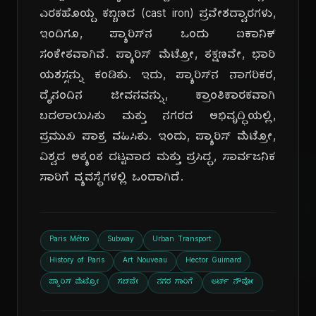
ಎರಕಹೊಯ್ದ ಕಬ್ಬಿಣದ (cast iron) ಪ್ರವೇಶದ್ವಾರಗಳು,
ಇಂದಿಗೂ, ಪ್ಯಾರಿಸ್‌ನ ಒಂದು ಐಕಾನಿಕ್
ಸಂಕೇತವಾಗಿವೆ. ಪ್ಯಾರಿಸ್ ಮೆಟ್ರೋ, ತಕ್ಷಣವೇ, ಭಾರಿ
ಯಶಸ್ಸನ್ನು ಕಂಡಿತು. ಇದು, ಪ್ಯಾರಿಸ್‌ನ ನಾಗರಿಕರ,
ದೈನಂದಿನ ಜೀವನವನ್ನು, ಕ್ರಾಂತಿಕಾರಕವಾಗಿ
ಬದಲಾಯಿಸಿತು ಮತ್ತು ನಗರದ ಅಭಿವೃದ್ಧಿಯಲ್ಲಿ,
ಪ್ರಮುಖ ಪಾತ್ರ ವಹಿಸಿತು. ಇಂದು, ಪ್ಯಾರಿಸ್ ಮೆಟ್ರೋ,
ವಿಶ್ವದ ಅತ್ಯಂತ ದಟ್ಟವಾದ ಮತ್ತು ಪ್ರಸಿದ್ಧ, ಸಾರ್ವಜನಿಕ
ಸಾರಿಗೆ ವ್ಯವಸ್ಥೆಗಳಲ್ಲಿ ಒಂದಾಗಿದೆ.
Paris Métro
Subway
Urban Transport
History of Paris
Art Nouveau
Hector Guimard
ಪ್ಯಾರಿಸ್ ಮೆಟ್ರೋ
ಸಬ್‌ವೇ
ನಗರ ಸಾರಿಗೆ
ಆರ್ಟ್ ನೌವೋ