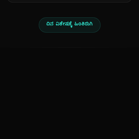
ದಿನ ವಿಶೇಷಕ್ಕೆ ಹಿಂತಿರುಗಿ
ಕನ್ನಡ ನುಡಿ
ಕನ್ನಡ ಭಾಷೆ, ಸಂಸ್ಕೃತಿ ಮತ್ತು ಸಾಮಾನ್ಯ ಜ್ಞಾನದ ಡಿಜಿಟಲ್ ಆರ್ಕೈವ್