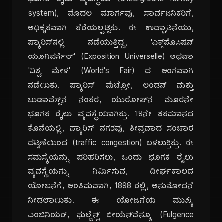
ಭೂಗತ ರೈಲು ವ್ಯವಸ್ಥೆಯ (underground railway
system), ಮೊದಲ ಮಾರ್ಗವು, ಸಾರ್ವಜನಿಕರಿಗೆ,
ಅಧಿಕೃತವಾಗಿ ತೆರೆಯಲ್ಪಟ್ಟಿತು. ಈ ಉದ್ಘಾಟನೆಯು,
ಪ್ಯಾರಿಸ್‌ನಲ್ಲಿ ನಡೆಯುತ್ತಿದ್ದ, 'ಎಕ್ಸ್‌ಪೊಸಿಷನ್
ಯೂನಿವರ್ಸೆಲ್' (Exposition Universelle) ಅಥವಾ
'ವಿಶ್ವ ಮೇಳ' (World's Fair) ದ ಅಂಗವಾಗಿ
ನಡೆಯಿತು. ಪ್ಯಾರಿಸ್ ಮೆಟ್ರೋ, ಲಂಡನ್ ಮತ್ತು
ಬುಡಾಪೆಸ್ಟ್‌ನ ನಂತರ, ಯುರೋಪ್‌ನ ಮೂರನೇ
ಭೂಗತ ರೈಲು ವ್ಯವಸ್ಥೆಯಾಗಿತ್ತು. 19ನೇ ಶತಮಾನದ
ಕೊನೆಯಲ್ಲಿ, ಪ್ಯಾರಿಸ್ ನಗರವು, ತೀವ್ರವಾದ ಸಂಚಾರ
ದಟ್ಟಣೆಯಿಂದ (traffic congestion) ಬಳಲುತ್ತಿತ್ತು. ಈ
ಸಮಸ್ಯೆಯನ್ನು ಪರಿಹರಿಸಲು, ಒಂದು ಭೂಗತ ರೈಲು
ವ್ಯವಸ್ಥೆಯನ್ನು ನಿರ್ಮಿಸುವ, ದೀರ್ಘಕಾಲದ
ಯೋಜನೆಗೆ, ಅಂತಿಮವಾಗಿ, 1898 ರಲ್ಲಿ, ಅನುಮೋದನೆ
ನೀಡಲಾಯಿತು. ಈ ಯೋಜನೆಯ ಮುಖ್ಯ
ಎಂಜಿನಿಯರ್, ಫುಲ್ಜೆನ್ಸ್ ಬೀಯೆನ್‌ವೆನ್ಯೂ (Fulgence