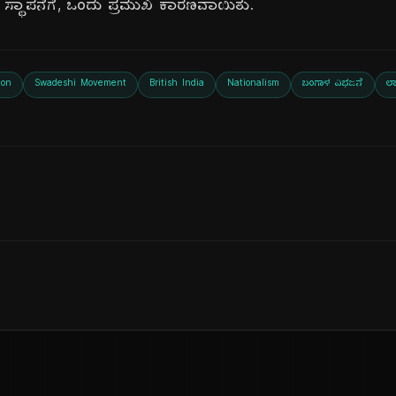
e) ಸ್ಥಾಪನೆಗೆ, ಒಂದು ಪ್ರಮುಖ ಕಾರಣವಾಯಿತು.
zon
Swadeshi Movement
British India
Nationalism
ಬಂಗಾಳ ವಿಭಜನೆ
ಲಾ