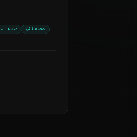
ರ್ಡ್ ಕರ್ಜನ್
ಸ್ವದೇಶಿ ಚಳುವಳಿ