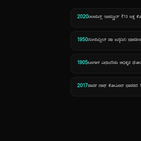
2020
ರಿಲಯನ್ಸ್ ಇಂಡಸ್ಟ್ರೀಸ್ ₹13 ಲಕ
1950
ನಸೀರುದ್ದೀನ್ ಷಾ ಜನ್ಮದಿನ: ಭಾರತೀಯ
1905
ಬಂಗಾಳ ವಿಭಜನೆಯ ಅಧಿಕೃತ ಘೋ
2017
ರಾಮ್ ನಾಥ್ ಕೋವಿಂದ್ ಭಾರತದ 14ನ