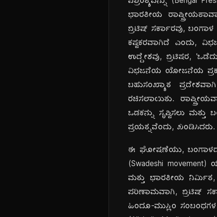
ಪ್ರಾಂತ್ಯವನ್ನು (Bengal Pr
ಭಾರತೀಯ ರಾಷ್ಟ್ರೀಯತಾವಾದದ
ಬ್ರಿಟಿಷ್ ಸರ್ಕಾರವು, ಬಂಗಾ
ಕಷ್ಟಕರವಾಗಿದೆ ಎಂದು, ವಿ
ಉದ್ದೇಶವು, ಬ್ರಿಟಿಷರ, 'ಒ
ವಿಭಜನೆಯ ಯೋಜನೆಯ ಪ್ರಕಾರ
ಬಹುಸಂಖ್ಯಾತ ಪ್ರದೇಶವಾಗಿ
ರಚಿಸಲಾಯಿತು. ರಾಷ್ಟ್ರೀ
ಒಡಕನ್ನು ಸೃಷ್ಟಿಸಲು ಮತ್ತು
ಪ್ರಯತ್ನವೆಂದು, ಖಂಡಿಸಿದರು.
ಈ ಘೋಷಣೆಯು, ಬಂಗಾಳದಲ್ಲಿ 
(Swadeshi movement) ಯು
ಮತ್ತು ಭಾರತೀಯ ನಿರ್ಮಿತ, 
ಪರಿಣಾಮವಾಗಿ, ಬ್ರಿಟಿಷ್ ಸ
ಹಿಂದೂ-ಮುಸ್ಲಿಂ ಸಂಬಂಧಗಳ 