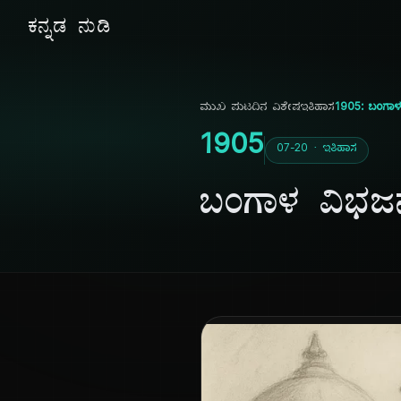
ಕನ್ನಡ ನುಡಿ
ಮುಖ ಪುಟ
ದಿನ ವಿಶೇಷ
ಇತಿಹಾಸ
1905: ಬಂಗಾ
1905
07-20 · ಇತಿಹಾಸ
ಬಂಗಾಳ ವಿಭಜ