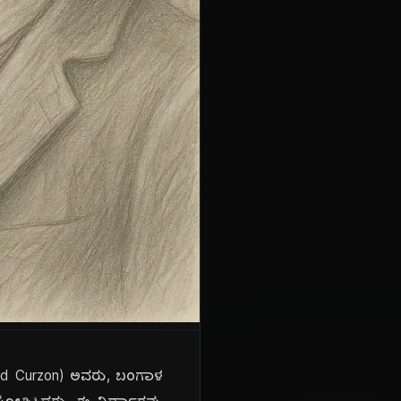
ord Curzon) ಅವರು, ಬಂಗಾಳ