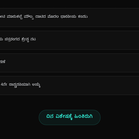
್ಷ ಕೋಟಿ ಮಾರುಕಟ್ಟೆ ಮೌಲ್ಯ ದಾಟಿದ ಮೊದಲ ಭಾರತೀಯ ಕಂಪನಿ
 ಚಿತ್ರರಂಗದ ಶ್ರೇಷ್ಠ ನಟ
ಷಣೆ
ೇ ರಾಷ್ಟ್ರಪತಿಯಾಗಿ ಆಯ್ಕೆ
ದಿನ ವಿಶೇಷಕ್ಕೆ ಹಿಂತಿರುಗಿ