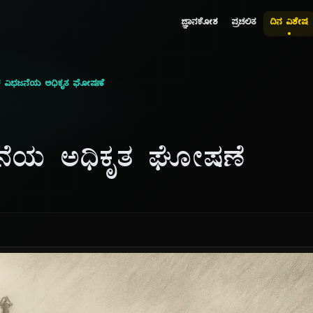
ಜ್ಞಾನಕೋಶ
ಪ್ರಚಲಿತ
ದಿನ ವಿಶೇಷ
ಳ ವಿಭಜನೆಯ ಅಧಿಕೃತ ಘೋಷಣೆ
ನೆಯ ಅಧಿಕೃತ ಘೋಷಣೆ