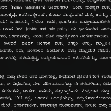
ದಿ
esidency) ವಿಭಜಿಸುವ, ಬ್ರಿಟಿಷ್ ಸರ್ಕಾರದ ನಿರ್ಧಾರವನ್ನು, ಅಧಿಕೃತವಾಗ
 (Indian nationalism) ಇತಿಹಾಸದಲ್ಲಿ, ಒಂದು ಮಹತ್ವದ ಮತ್ತು ವಿ
ಳ ಪ್ರಾಂತ್ಯವು, ಆಡಳಿತಾತ್ಮಕವಾಗಿ, ತುಂಬಾ ದೊಡ್ಡದಾಗಿದೆ ಮತ್ತು ಅದನ್
ಭಜನೆಗೆ ಕಾರಣವನ್ನು ನೀಡಿತು. ಆದರೆ, ಭಾರತೀಯ ರಾಷ್ಟ್ರೀಯವಾದಿ
ಡೆದು ಆಳುವ ನೀತಿ' (divide and rule policy) ಯ ಭಾಗವಾಗಿದೆ ಎಂದು
, ಬಂಗಾಳವನ್ನು, ಎರಡು ಹೊಸ ಪ್ರಾಂತ್ಯಗಳಾಗಿ ವಿಂಗಡಿಸಲಾಯಿತು. 
 ಉಳಿದರೆ, ಪೂರ್ವ ಬಂಗಾಳ ಮತ್ತು ಅಸ್ಸಾಂ ಅನ್ನು, ಮುಸ್ಲಿಂ-ಬಹ
ಯವಾದಿಗಳು, ಇದು, ಬಂಗಾಳದ ಹಿಂದೂಗಳು ಮತ್ತು ಮುಸ್ಲಿಮರ ನಡ
 ಬಂಗಾಳದಲ್ಲಿ, ಬೆಳೆಯುತ್ತಿದ್ದ, ರಾಷ್ಟ್ರೀಯತಾವಾದಿ ಚಳುವಳಿಯನ್ನು, ದ
ಮತ್ತು ದೇಶದ ಇತರ ಭಾಗಗಳಲ್ಲಿ, ತೀವ್ರವಾದ ಪ್ರತಿಭಟನೆಗಳಿಗೆ ಕಾರಣವ
, ಈ ವಿಭಜನೆಯ, ನೇರ ಪರಿಣಾಮವಾಗಿತ್ತು. ಈ ಚಳುವಳಿಯು, ಬ್ರಿಟಿಷ್ 
ಸರಕುಗಳನ್ನು ಬಳಸಲು, ಜನರನ್ನು ಪ್ರೋತ್ಸಾಹಿಸಿತು. ತೀವ್ರವಾದ ಮತ್ತು
ರ್ಕಾರವು, 1911 ರಲ್ಲಿ, ಬಂಗಾಳ ವಿಭಜನೆಯನ್ನು, ರದ್ದುಗೊಳಿಸಬೇಕಾಯ
ಮೇಲೆ, ದೀರ್ಘಕಾಲೀನ, ನಕಾರಾತ್ಮಕ ಪರಿಣಾಮವನ್ನು ಬೀರಿತು ಮತ್ತು ಅ