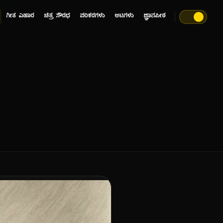
ಗೀತ ವಿಹಾರ
ಚಿತ್ರ ಸೌರಭ
ಪರಿಕರಗಳು
ಆಟಗಳು
ಜ್ಞಾನಪೀಠ