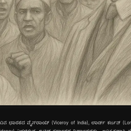
ದಿನ ಭಾರತದ ವೈಸ್‌ರಾಯ್ (Viceroy of India), ಲಾರ್ಡ್ ಕರ್ಜನ್ (L