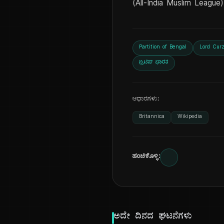
(All-India Muslim Leagu
Partition of Bengal
Lord Cur
ಬ್ರಿಟಿಷ್ ಭಾರತ
ಆಧಾರಗಳು:
Britannica
Wikipedia
ಹಂಚಿಕೊಳ್ಳಿ:
ಅದೇ ದಿನದ ಘಟನೆಗಳು