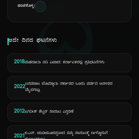
ದಿ
ಹಂಚಿಕೊಳ್ಳಿ:
ಅದೇ ದಿನದ ಘಟನೆಗಳು
2018
ಮಹದಾಯಿ ನದಿ ವಿವಾದ: ಕರ್ನಾಟಕದಲ್ಲಿ ಪ್ರತಿಭಟನೆಗಳು
ಬಸವರಾಜ ಬೊಮ್ಮಾಯಿ ಸರ್ಕಾರದ ಒಂದು ವರ್ಷದ ಆಡಳಿತದ
2022
ಮೈಲಿಗಲ್ಲು
2012
ಜಗದೀಶ್ ಶೆಟ್ಟರ್ ಸಂಪುಟ ವಿಸ್ತರಣೆ
ಬಿ.ಎಸ್. ಯಡಿಯೂರಪ್ಪರಿಂದ ತಮ್ಮ ಸಂಪುಟಕ್ಕೆ ಬೀಳ್ಕೊಡುಗೆ
2021