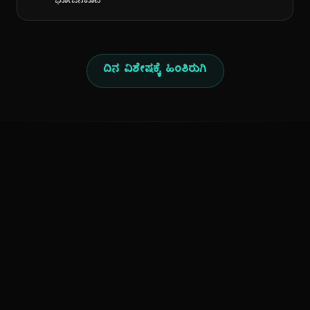
ಭೋಜನಕೂಟ
ದಿನ ವಿಶೇಷಕ್ಕೆ ಹಿಂತಿರುಗಿ
ಕನ್ನಡ ನುಡಿ
ಕನ್ನಡ ಭಾಷೆ, ಸಂಸ್ಕೃತಿ ಮತ್ತು ಸಾಮಾನ್ಯ ಜ್ಞಾನದ ಡಿಜಿಟಲ್ ಆರ್ಕೈವ್