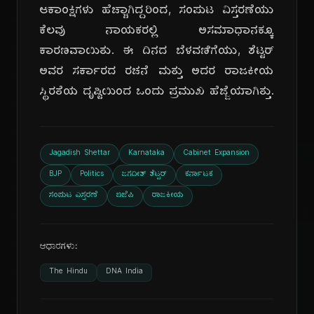
ಆಕಾಂಕ್ಷಿಗಳು ಹೆಚ್ಚಾಗಿದ್ದರಿಂದ, ಸಂಪುಟ ವಿಸ್ತರಣೆಯು
ಕೆಲವು ನಾಯಕರಲ್ಲಿ ಅಸಮಾಧಾನಕ್ಕೂ
ಕಾರಣವಾಯಿತು. ಈ ದಿನದ ಬೆಳವಣಿಗೆಯು, ಶೆಟ್ಟರ್
ಅವರ ಸರ್ಕಾರದ ರಚನೆ ಮತ್ತು ಅದರ ರಾಜಕೀಯ
ಸ್ಥಿರತೆಯ ದೃಷ್ಟಿಯಿಂದ ಒಂದು ಪ್ರಮುಖ ಹೆಜ್ಜೆಯಾಗಿತ್ತು.
Jagadish Shettar
Karnataka
Cabinet Expansion
BJP
Politics
ಜಗದೀಶ್ ಶೆಟ್ಟರ್
ಕರ್ನಾಟಕ
ಸಂಪುಟ ವಿಸ್ತರಣೆ
ಬಿಜೆಪಿ
ರಾಜಕೀಯ
ಆಧಾರಗಳು:
The Hindu
DNA India