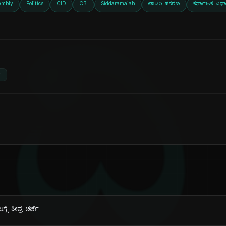
embly
Politics
CID
CBI
Siddaramaiah
ಲಾಟರಿ ಹಗರಣ
ಕರ್ನಾಟಕ ವಿಧ
ದಿ
e
ಗೆ ತೀವ್ರ ಚರ್ಚೆ