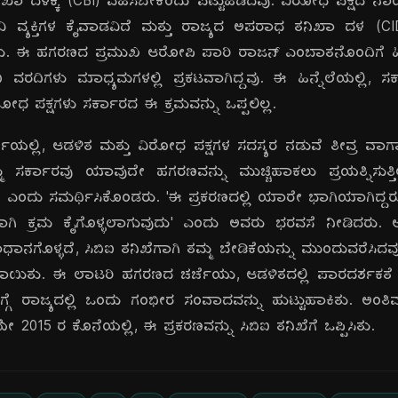
ಿಖಾ ದಳಕ್ಕೆ (CBI) ವಹಿಸಬೇಕೆಂದು ಪಟ್ಟುಹಿಡಿದವು. ವಿರೋಧ ಪಕ್ಷದ ನಾ
ವ್ಯಕ್ತಿಗಳ ಕೈವಾಡವಿದೆ ಮತ್ತು ರಾಜ್ಯದ ಅಪರಾಧ ತನಿಖಾ ದಳ (CID)
ಿದರು. ಈ ಹಗರಣದ ಪ್ರಮುಖ ಆರೋಪಿ ಪಾರಿ ರಾಜನ್ ಎಂಬಾತನೊಂದಿಗೆ ಹ
ವರದಿಗಳು ಮಾಧ್ಯಮಗಳಲ್ಲಿ ಪ್ರಕಟವಾಗಿದ್ದವು. ಈ ಹಿನ್ನೆಲೆಯಲ್ಲಿ, ಸರ್
ವಿರೋಧ ಪಕ್ಷಗಳು ಸರ್ಕಾರದ ಈ ಕ್ರಮವನ್ನು ಒಪ್ಪಲಿಲ್ಲ.
ೆಯಲ್ಲಿ, ಆಡಳಿತ ಮತ್ತು ವಿರೋಧ ಪಕ್ಷಗಳ ಸದಸ್ಯರ ನಡುವೆ ತೀವ್ರ ವಾಗ್ವ
 ಸರ್ಕಾರವು ಯಾವುದೇ ಹಗರಣವನ್ನು ಮುಚ್ಚಿಹಾಕಲು ಪ್ರಯತ್ನಿಸುತ್ತಿ
್ತಿದೆ ಎಂದು ಸಮರ್ಥಿಸಿಕೊಂಡರು. 'ಈ ಪ್ರಕರಣದಲ್ಲಿ ಯಾರೇ ಭಾಗಿಯಾಗಿದ್ದರ
ಣ್ಯವಾಗಿ ಕ್ರಮ ಕೈಗೊಳ್ಳಲಾಗುವುದು' ಎಂದು ಅವರು ಭರವಸೆ ನೀಡಿದರು.
ಾನಗೊಳ್ಳದೆ, ಸಿಬಿಐ ತನಿಖೆಗಾಗಿ ತಮ್ಮ ಬೇಡಿಕೆಯನ್ನು ಮುಂದುವರೆಸಿದ
ಯಿತು. ಈ ಲಾಟರಿ ಹಗರಣದ ಚರ್ಚೆಯು, ಆಡಳಿತದಲ್ಲಿ ಪಾರದರ್ಶಕತ
 ರಾಜ್ಯದಲ್ಲಿ ಒಂದು ಗಂಭೀರ ಸಂವಾದವನ್ನು ಹುಟ್ಟುಹಾಕಿತು. ಅಂತಿಮವಾಗಿ,
 2015 ರ ಕೊನೆಯಲ್ಲಿ, ಈ ಪ್ರಕರಣವನ್ನು ಸಿಬಿಐ ತನಿಖೆಗೆ ಒಪ್ಪಿಸಿತು.