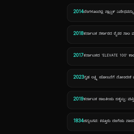
2014
ಬೆಂಗಳೂರಿನಲ್ಲಿ ಪ್ಲಾಸ್ಟಿಕ್ ನಿಷೇಧವನ
2018
ಕರ್ನಾಟಕ ಸರ್ಕಾರದ ರೈತರ ಸಾಲ 
2017
ಕರ್ನಾಟಕದ 'ELEVATE 100' ಕ
2023
ಗೃಹ ಲಕ್ಷ್ಮಿ ಯೋಜನೆಗೆ ನೋಂದಣಿ
2019
ಕರ್ನಾಟಕ ರಾಜಕೀಯ ಬಿಕ್ಕಟ್ಟು: ಮತ್
1834
ಚನ್ನಬಸವ: ಕಿತ್ತೂರು ದಂಗೆಯ ನಾ