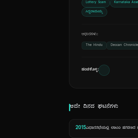
Lottery Scam
Karnataka Ass
ಸಿದ್ದರಾಮಯ್ಯ
ಆಧಾರಗಳು:
The Hindu
Deccan Chronicl
ಹಂಚಿಕೊಳ್ಳಿ:
ಅದೇ ದಿನದ ಘಟನೆಗಳು
2015
ವಿಧಾನಸಭೆಯಲ್ಲಿ ಲಾಟರಿ ಹಗರಣದ ಬಗ್