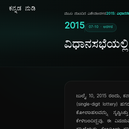
ಕನ್ನಡ ನುಡಿ
ಮುಖ ಪುಟ
ದಿನ ವಿಶೇಷ
ಆಡಳಿತ
2015: ವಿಧಾನಸಭ
2015
07-10 · ಆಡಳಿತ
ವಿಧಾನಸಭೆಯಲ್ಲ
ಜುಲೈ 10, 2015 ರಂದು, ಕರ
(single-digit lottery) 
ಕೋಲಾಹಲವನ್ನು ಸೃಷ್ಟಿಸಿ
ಕೇಳಿಬಂದಿದ್ದವು. ಈ ವಿಷಯವ