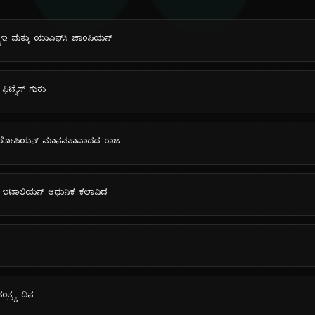
ಬ್ಲ್ಯುಇ ಮತ್ತು ಯುಎಫ್‌ಸಿ ಚಾಂಪಿಯನ್
ಫಿಟ್ನೆಸ್ ಗುರು
: ಯುರೋಪಿಯನ್ ಮಾನವತಾವಾದದ ರಾಜ
ನ: ಇಟಾಲಿಯನ್ ಆಧುನಿಕ ಕಲಾವಿದ
ಂತ್ರ್ಯ ದಿನ