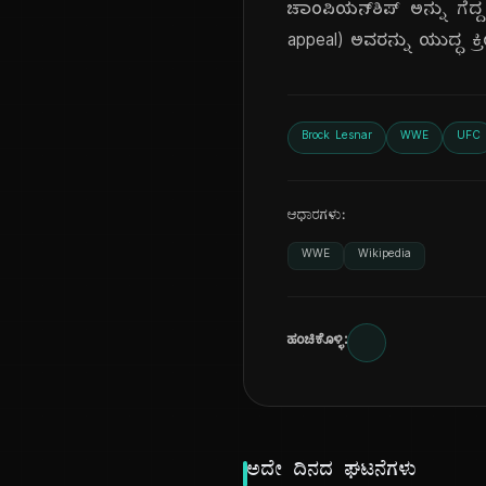
ಚಾಂಪಿಯನ್‌ಶಿಪ್ ಅನ್ನು ಗೆದ
appeal) ಅವರನ್ನು ಯುದ್ಧ ಕ್
Brock Lesnar
WWE
UFC
ಆಧಾರಗಳು:
WWE
Wikipedia
ಹಂಚಿಕೊಳ್ಳಿ:
ಅದೇ ದಿನದ ಘಟನೆಗಳು