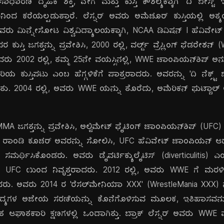
ಧಾರಣ ದೈಹಿಕ ಶಕ್ತಿ, ವೇಗ ಮತ್ತು ಕುಸ್ತಿ ಕೌಶಲ್ಯಕ್ಕಾಗಿ 'ದಿ ಬೀಸ್ಟ್ 
ನಿಂದ ಕರೆಯಲ್ಪಡುತ್ತಾರೆ. ಲೆಸ್ನರ್ ಅವರು ಅಮೆಚೂರ್ ಕುಸ್ತಿಯಲ್ಲಿ ಅತ್ಯ
ಅವರು ಮಿನ್ನೇಸೋಟ ವಿಶ್ವವಿದ್ಯಾಲಯಕ್ಕಾಗಿ, NCAA ಡಿವಿಷನ್ I ಹೆವಿವೇಟ್ ಕ
ಪರ ಕುಸ್ತಿ ಜಗತ್ತನ್ನು ಪ್ರವೇಶಿಸಿ, 2000 ರಲ್ಲಿ, ವರ್ಲ್ಡ್ ವ್ರೆಸ್ಲಿಂಗ್ ಫೆಡ
ಅವರು 2002 ರಲ್ಲಿ, ತಮ್ಮ 25ನೇ ವಯಸ್ಸಿನಲ್ಲಿ, WWE ಚಾಂಪಿಯನ್‌ಶಿಪ್ ಅನ
 ಕಿರಿಯ ಕುಸ್ತಿಪಟು ಎಂಬ ಹೆಗ್ಗಳಿಕೆಗೆ ಪಾತ್ರರಾದರು. ಅವರನ್ನು 'ದಿ ನೆಕ್ಸ್ಟ
. 2004 ರಲ್ಲಿ, ಅವರು WWE ಯನ್ನು ತೊರೆದು, ಅಮೆರಿಕನ್ ಫುಟ್ಬಾಲ್ ಆ
 MMA ಜಗತ್ತನ್ನು ಪ್ರವೇಶಿಸಿ, ಅಲ್ಟಿಮೇಟ್ ಫೈಟಿಂಗ್ ಚಾಂಪಿಯನ್‌ಶಿಪ್ (UF
 ರಾಂಡಿ ಕೂಚರ್ ಅವರನ್ನು ಸೋಲಿಸಿ, UFC ಹೆವಿವೇಟ್ ಚಾಂಪಿಯನ್ ಆದರ
ಸಮರ್ಥಿಸಿಕೊಂಡರು. ಅವರು ಡೈವರ್ಟಿಕ್ಯುಲೈಟಿಸ್ (diverticulitis
ಿ, UFC ಯಿಂದ ನಿವೃತ್ತರಾದರು. 2012 ರಲ್ಲಿ, ಅವರು WWE ಗೆ ಮರಳಿ
ಿದರು. ಅವರು 2014 ರ 'ರೆಸಲ್‌ಮೇನಿಯಾ XXX' (WrestleMania XXX) ನಲ
ದ್ಯಗಳ ಅಜೇಯ ಸರಣಿಯನ್ನು ಕೊನೆಗೊಳಿಸುವ ಮೂಲಕ, ಇತಿಹಾಸವನ್ನು ಸೃಷ
ಂತ ಆಘಾತಕಾರಿ ಕ್ಷಣಗಳಲ್ಲಿ ಒಂದಾಗಿತ್ತು. ಬ್ರಾಕ್ ಲೆಸ್ನರ್ ಅವರು WWE