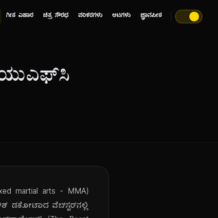
ಗೀತ ವಿಹಾರ
ಚಿತ್ರ ಸೌರಭ
ಪರಿಕರಗಳು
ಆಟಗಳು
ಜ್ಞಾನಪೀಠ
ು ಯುಎಫ್‌ಸಿ
(mixed martial arts - MMA)
ೌತ್ ಡಕೋಟಾದ ವೆಬ್‌ಸ್ಟರ್‌ನಲ್ಲಿ