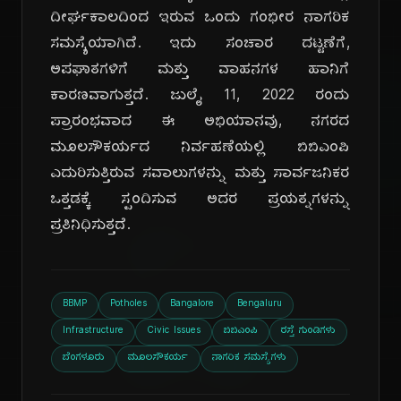
ದೀರ್ಘಕಾಲದಿಂದ ಇರುವ ಒಂದು ಗಂಭೀರ ನಾಗರಿಕ
ಸಮಸ್ಯೆಯಾಗಿದೆ. ಇದು ಸಂಚಾರ ದಟ್ಟಣೆಗೆ,
ಅಪಘಾತಗಳಿಗೆ ಮತ್ತು ವಾಹನಗಳ ಹಾನಿಗೆ
ಕಾರಣವಾಗುತ್ತದೆ. ಜುಲೈ 11, 2022 ರಂದು
ಪ್ರಾರಂಭವಾದ ಈ ಅಭಿಯಾನವು, ನಗರದ
ಮೂಲಸೌಕರ್ಯದ ನಿರ್ವಹಣೆಯಲ್ಲಿ ಬಿಬಿಎಂಪಿ
ಎದುರಿಸುತ್ತಿರುವ ಸವಾಲುಗಳನ್ನು ಮತ್ತು ಸಾರ್ವಜನಿಕರ
ಒತ್ತಡಕ್ಕೆ ಸ್ಪಂದಿಸುವ ಅದರ ಪ್ರಯತ್ನಗಳನ್ನು
ದಿ
ಪ್ರತಿನಿಧಿಸುತ್ತದೆ.
BBMP
Potholes
Bangalore
Bengaluru
Infrastructure
Civic Issues
ಬಿಬಿಎಂಪಿ
ರಸ್ತೆ ಗುಂಡಿಗಳು
ಬೆಂಗಳೂರು
ಮೂಲಸೌಕರ್ಯ
ನಾಗರಿಕ ಸಮಸ್ಯೆಗಳು