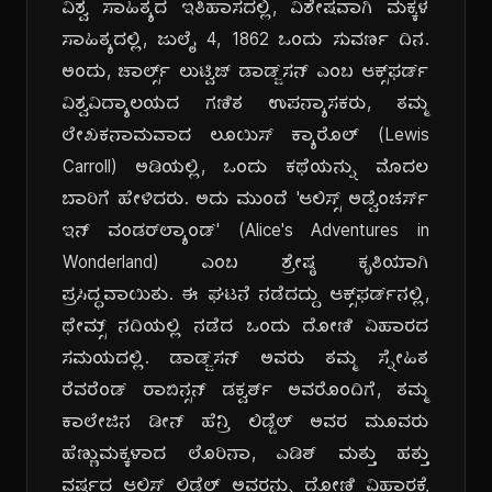
ವಿಶ್ವ ಸಾಹಿತ್ಯದ ಇತಿಹಾಸದಲ್ಲಿ, ವಿಶೇಷವಾಗಿ ಮಕ್ಕಳ
ಸಾಹಿತ್ಯದಲ್ಲಿ, ಜುಲೈ 4, 1862 ಒಂದು ಸುವರ್ಣ ದಿನ.
ಅಂದು, ಚಾರ್ಲ್ಸ್ ಲುಟ್ವಿಜ್ ಡಾಡ್ಜ್‌ಸನ್ ಎಂಬ ಆಕ್ಸ್‌ಫರ್ಡ್
ವಿಶ್ವವಿದ್ಯಾಲಯದ ಗಣಿತ ಉಪನ್ಯಾಸಕರು, ತಮ್ಮ
ಲೇಖಕನಾಮವಾದ ಲೂಯಿಸ್ ಕ್ಯಾರೊಲ್ (Lewis
Carroll) ಅಡಿಯಲ್ಲಿ, ಒಂದು ಕಥೆಯನ್ನು ಮೊದಲ
ಬಾರಿಗೆ ಹೇಳಿದರು. ಅದು ಮುಂದೆ 'ಆಲಿಸ್ಸ್ ಅಡ್ವೆಂಚರ್ಸ್
ಇನ್ ವಂಡರ್‌ಲ್ಯಾಂಡ್' (Alice's Adventures in
Wonderland) ಎಂಬ ಶ್ರೇಷ್ಠ ಕೃತಿಯಾಗಿ
ಪ್ರಸಿದ್ಧವಾಯಿತು. ಈ ಘಟನೆ ನಡೆದದ್ದು ಆಕ್ಸ್‌ಫರ್ಡ್‌ನಲ್ಲಿ,
ಥೇಮ್ಸ್ ನದಿಯಲ್ಲಿ ನಡೆದ ಒಂದು ದೋಣಿ ವಿಹಾರದ
ಸಮಯದಲ್ಲಿ. ಡಾಡ್ಜ್‌ಸನ್ ಅವರು ತಮ್ಮ ಸ್ನೇಹಿತ
ರೆವರೆಂಡ್ ರಾಬಿನ್ಸನ್ ಡಕ್ವರ್ತ್ ಅವರೊಂದಿಗೆ, ತಮ್ಮ
ಕಾಲೇಜಿನ ಡೀನ್ ಹೆನ್ರಿ ಲಿಡ್ಡೆಲ್ ಅವರ ಮೂವರು
ಹೆಣ್ಣುಮಕ್ಕಳಾದ ಲೊರಿನಾ, ಎಡಿತ್ ಮತ್ತು ಹತ್ತು
ವರ್ಷದ ಆಲಿಸ್ ಲಿಡ್ಡೆಲ್ ಅವರನ್ನು ದೋಣಿ ವಿಹಾರಕ್ಕೆ