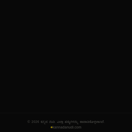
ನಮ್ಮ ಬಗ್ಗೆ
ಗೌಪ್ಯತೆ ನೀತಿ
ಸೇವಾ ನಿಯಮಗಳು
© 2026 ಕನ್ನಡ ನುಡಿ. ಎಲ್ಲಾ ಹಕ್ಕುಗಳನ್ನು ಕಾಪಾಡಿಕೊಳ್ಳಲಾಗಿದೆ.
kannadanudi.com