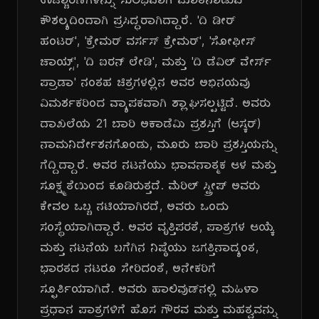
ಉಚ್ಚಾರಣೆಗಳನ್ನು ಸುಲಭವಾಗಿ ಮಾತನಾಡುವ
ಕೌಶಲ್ಯದಿಂದಾಗಿ ಪ್ರಸಿದ್ಧರಾಗಿದ್ದಾರೆ. 'ದಿ ಡೀರ್
ಹಂಟರ್', 'ಕ್ರೇಮರ್ ವರ್ಸಸ್ ಕ್ರೇಮರ್', 'ಸೋಫೀಸ್
ಚಾಯ್ಸ್', 'ದಿ ಐರನ್ ಲೇಡಿ', ಮತ್ತು 'ದಿ ಡೆವಿಲ್ ವೇರ್ಸ್
ಪ್ರಾಡಾ' ನಂತಹ ಚಿತ್ರಗಳಲ್ಲಿನ ಅವರ ಅಭಿನಯವು
ವಿಮರ್ಶಕರಿಂದ ವ್ಯಾಪಕವಾಗಿ ಶ್ಲಾಘಿಸಲ್ಪಟ್ಟಿದೆ. ಅವರು
ದಾಖಲೆಯ 21 ಬಾರಿ ಅಕಾಡೆಮಿ ಪ್ರಶಸ್ತಿಗೆ (ಆಸ್ಕರ್)
ನಾಮನಿರ್ದೇಶನಗೊಂಡು, ಮೂರು ಬಾರಿ ಪ್ರಶಸ್ತಿಯನ್ನು
ಗೆದ್ದಿದ್ದಾರೆ. ಅವರ ನಟನೆಯು ಭಾವನಾತ್ಮಕ ಆಳ ಮತ್ತು
ಸೂಕ್ಷ್ಮತೆಯಿಂದ ಕೂಡಿರುತ್ತದೆ. ಮೆರಿಲ್ ಸ್ಟ್ರೀಪ್ ಅವರು
ಕೇವಲ ಒಬ್ಬ ನಟಿಯಾಗಿರದೆ, ಅವರು ಒಂದು
ಸಂಸ್ಥೆಯಾಗಿದ್ದಾರೆ. ಅವರ ವೃತ್ತಿಪರತೆ, ಪಾತ್ರಗಳ ಆಯ್ಕೆ
ಮತ್ತು ನಟನೆಯ ಬಗೆಗಿನ ನಿಷ್ಠೆಯು ಜಗತ್ತಿನಾದ್ಯಂತ,
ಭಾರತದ ನಟರೂ ಸೇರಿದಂತೆ, ಅನೇಕರಿಗೆ
ಸ್ಫೂರ್ತಿಯಾಗಿದೆ. ಅವರು ಹಾಲಿವುಡ್‌ನಲ್ಲಿ ಮಹಿಳಾ
ಪ್ರಧಾನ ಪಾತ್ರಗಳಿಗೆ ಹೊಸ ಗೌರವ ಮತ್ತು ಮಹತ್ವವನ್ನು