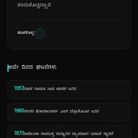
ತಂದುಕೊಟ್ಟಿದ್ದಾರೆ.
ಹಂಚಿಕೊಳ್ಳಿ:
ಅದೇ ದಿನದ ಘಟನೆಗಳು
1953
ಪಾಪ್ ಗಾಯಕಿ ಸಿಂಡಿ ಲಾಪರ್ ಜನನ
1960
ಪರಿಸರ ಹೋರಾಟಗಾರ್ತಿ ಎರಿನ್ ಬ್ರೋಕೊವಿಚ್ ಜನನ
1870
ಅಮೇರಿಕಾ ಸಂಯುಕ್ತ ಸಂಸ್ಥಾನದ ನ್ಯಾಯಾಂಗ ಇಲಾಖೆ ಸ್ಥಾಪನೆ