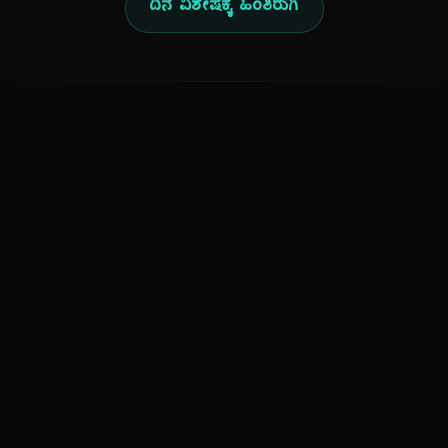
ದಿನ ವಿಶೇಷಕ್ಕೆ ಹಿಂತಿರುಗಿ
ಕನ್ನಡ ನುಡಿ
ಕನ್ನಡ ಭಾಷೆ, ಸಂಸ್ಕೃತಿ ಮತ್ತು ಸಾಮಾನ್ಯ ಜ್ಞಾನದ ಡಿಜಿಟಲ್ ಆರ್ಕೈವ್