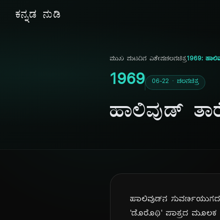
ಕನ್ನಡ ನುಡಿ
ಮುಖ ಪುಟ
ದಿನ ವಿಶೇಷ
ಚಲನಚಿತ್ರ
1969: ಹಾಲಿವ
1969
06-22 · ಚಲನಚಿತ್ರ
ಹಾಲಿವುಡ್ ತಾರ
ಹಾಲಿವುಡ್‌ನ ಸುವರ್ಣಯುಗದ 
'ಡೊರೊಥಿ' ಪಾತ್ರದ ಮೂಲಕ ಜ