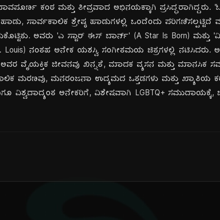
ವಪೂರ್ಣ ಕಂಠ ಮತ್ತು ತೀವ್ರವಾದ ಅಭಿನಯಕ್ಕಾಗಿ ಪ್ರಸಿದ್ಧರಾಗಿದ್ದರು. '
ು, ಸಾರ್ವಕಾಲಿಕ ಶ್ರೇಷ್ಠ ಹಾಡುಗಳಲ್ಲಿ ಒಂದೆಂದು ಪರಿಗಣಿಸಲ್ಪಟ್ಟಿದೆ ಮ
ದುಕೊಟ್ಟಿತು. ಅವರು 'ಎ ಸ್ಟಾರ್ ಈಸ್ ಬಾರ್ನ್' (A Star Is Born) ಮತ್ತು
. Louis) ನಂತಹ ಅನೇಕ ಯಶಸ್ವಿ ಸಂಗೀತಮಯ ಚಿತ್ರಗಳಲ್ಲಿ ನಟಿಸಿದರು.
 ಅವರ ವೈಯಕ್ತಿಕ ಜೀವನವು ಖಿನ್ನತೆ, ಮಾದಕ ವ್ಯಸನ ಮತ್ತು ಮಾನಸಿಕ ಸಮಸ
ಅಕಾಲಿಕ ಮರಣವು, ಮನರಂಜನಾ ಉದ್ಯಮದ ಒತ್ತಡಗಳು ಮತ್ತು ಖ್ಯಾತಿಯ ಕರ
ಿಗೂ ವಿಶ್ವದಾದ್ಯಂತ ಅನೇಕರಿಗೆ, ವಿಶೇಷವಾಗಿ LGBTQ+ ಸಮುದಾಯಕ್ಕೆ, ಒಬ