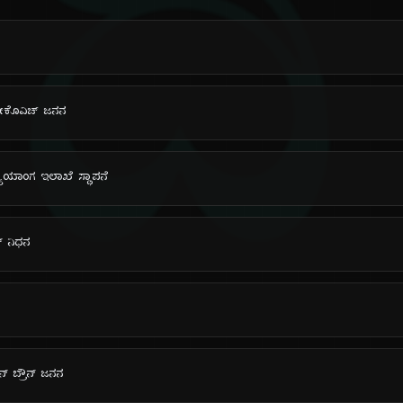
ದಿ
ರೋಕೊವಿಚ್ ಜನನ
ಯಾಯಾಂಗ ಇಲಾಖೆ ಸ್ಥಾಪನೆ
್ ನಿಧನ
್ ಬ್ರೌನ್ ಜನನ