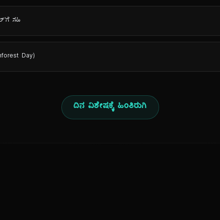
್'ಗೆ ಸಹಿ
nforest Day)
ದಿನ ವಿಶೇಷಕ್ಕೆ ಹಿಂತಿರುಗಿ