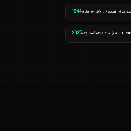
1944
ಅಮೇರಿಕಾದಲ್ಲಿ ಐತಿಹಾಸಿಕ 'ಜಿ.ಐ. ಬಿಲ
2025
ವಿಶ್ವ ಮಳೆಕಾಡು ದಿನ (World Rai
ಕನ್ನಡ ನುಡಿ
ಕನ್ನಡ ಭಾಷೆ, ಸಂಸ್ಕೃತಿ ಮತ್ತು ಸಾಮಾನ್ಯ ಜ್ಞಾನದ ಡಿಜಿಟಲ್ ಆರ್ಕೈವ್