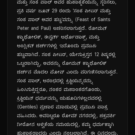
ಮತ್ತು ಸಂತ ಪಾಲ್ ಅವರ ಹುತಾತ್ಮತೆಯನ್ನು ಸ್ಮರಿಸಲು,
ಪ್ರತಿ ವರ್ಷ ಜೂನ್ 29 ರಂದು 'ಸಂತ ಪೀಟರ್ ಮತ್ತು
ಸಂತ ಪಾಲ್ ಅವರ ಹಬ್ಬ'ವನ್ನು (Feast of Saints
Peter and Paul) ಆಚರಿಸಲಾಗುತ್ತದೆ. ರೋಮನ್
ಕ್ಯಾಥೋಲಿಕ್, ಈಸ್ಟರ್ನ್ ಆರ್ಥೊಡಾಕ್ಸ್, ಮತ್ತು
ಆಂಗ್ಲಿಕನ್ ಚರ್ಚ್‌ಗಳಲ್ಲಿ ಇದೊಂದು ಪ್ರಮುಖ
ಹಬ್ಬವಾಗಿದೆ. ಸಂತ ಪೀಟರ್, ಯೇಸುಕ್ರಿಸ್ತನ 12 ಶಿಷ್ಯರಲ್ಲಿ
ಒಬ್ಬರಾಗಿದ್ದು, ಅವರನ್ನು ರೋಮನ್ ಕ್ಯಾಥೋಲಿಕ್
ಚರ್ಚ್‌ನ ಮೊದಲ ಪೋಪ್ ಎಂದು ಪರಿಗಣಿಸಲಾಗುತ್ತದೆ.
ಸಂತ ಪಾಲ್, ಆರಂಭದಲ್ಲಿ ಕ್ರಿಶ್ಚಿಯನ್ನರನ್ನು
ಹಿಂಸಿಸುತ್ತಿದ್ದರೂ, ನಂತರ ಮತಾಂತರಗೊಂಡು,
ಕ್ರಿಶ್ಚಿಯನ್ ಧರ್ಮವನ್ನು ಯಹೂದಿಗಳಲ್ಲದವರಲ್ಲಿ
(Gentiles) ಪ್ರಚಾರ ಮಾಡುವಲ್ಲಿ ಪ್ರಮುಖ ಪಾತ್ರ
ವಹಿಸಿದರು. ಅವರಿಬ್ಬರೂ ರೋಮ್ ನಗರದಲ್ಲಿ, ಚಕ್ರವರ್ತಿ
ನೀರೋನ ಆಳ್ವಿಕೆಯ ಸಮಯದಲ್ಲಿ, ತಮ್ಮ ಧರ್ಮಕ್ಕಾಗಿ
ಹುತಾತ್ಮರಾದರು ಎಂದು ನಂಬಲಾಗಿದೆ. ಈ ದಿನದಂದು,