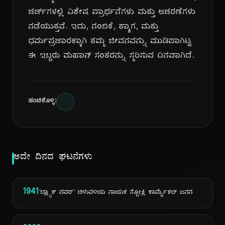
ಚರ್ಚ್‌ಗಳಲ್ಲಿ ವಿಶೇಷ ಪ್ರಾರ್ಥನೆಗಳು ಮತ್ತು ಆಚರಣೆಗಳು
ನಡೆಯುತ್ತವೆ. ಇದು, ನಂಬಿಕೆ, ತ್ಯಾಗ, ಮತ್ತು
ಧರ್ಮಪ್ರಚಾರಕ್ಕಾಗಿ ತಮ್ಮ ಜೀವನವನ್ನು ಮುಡಿಪಾಗಿಟ್ಟ
ಈ ಇಬ್ಬರು ಮಹಾನ್ ಸಂತರನ್ನು ಸ್ಮರಿಸುವ ದಿನವಾಗಿದೆ.
ಹಂಚಿಕೊಳ್ಳಿ:
ಅದೇ ದಿನದ ಘಟನೆಗಳು
1941
'ಬ್ಲ್ಯಾಕ್ ಪವರ್' ಚಳುವಳಿಯ ನಾಯಕ ಸ್ಟೋಕ್ಲಿ ಕಾರ್ಮೈಕಲ್ ಜನನ