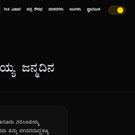
ಗೀತ ವಿಹಾರ
ಚಿತ್ರ ಸೌರಭ
ಪರಿಕರಗಳು
ಆಟಗಳು
ಜ್ಞಾನಪೀಠ
ಯ್ಯ ಜನ್ಮದಿನ
. ಹೊಸೂರು ನರಸಿಂಹಯ್ಯ
ರು ತಮ್ಮ ಜೀವನದುದ್ದಕ್ಕೂ