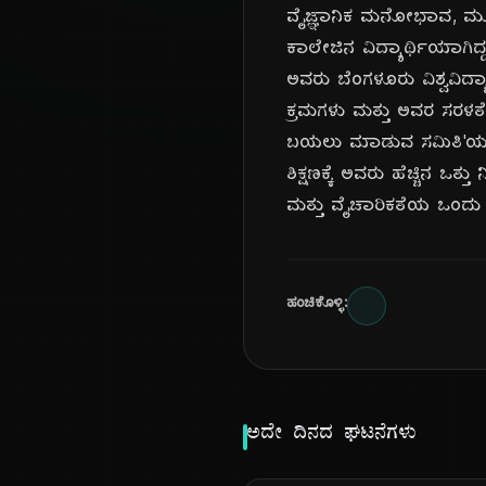
ವೈಜ್ಞಾನಿಕ ಮನೋಭಾವ, ಮೂಢನಂ
ಕಾಲೇಜಿನ ವಿದ್ಯಾರ್ಥಿಯಾಗಿದ್
ಅವರು ಬೆಂಗಳೂರು ವಿಶ್ವವ
ಕ್ರಮಗಳು ಮತ್ತು ಅವರ ಸರಳತೆ
ಬಯಲು ಮಾಡುವ ಸಮಿತಿ'ಯನ್ನು ರ
ಶಿಕ್ಷಣಕ್ಕೆ ಅವರು ಹೆಚ್ಚಿನ ಒ
ಮತ್ತು ವೈಚಾರಿಕತೆಯ ಒಂದು 
ಹಂಚಿಕೊಳ್ಳಿ:
ಅದೇ ದಿನದ ಘಟನೆಗಳು