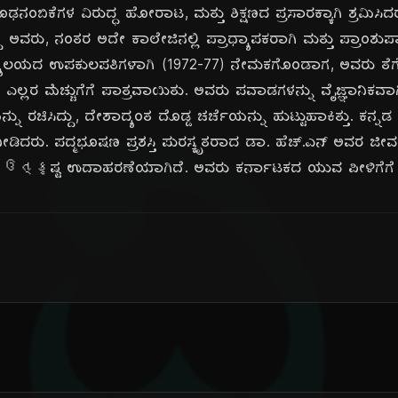
ಬಿಕೆಗಳ ವಿರುದ್ಧ ಹೋರಾಟ, ಮತ್ತು ಶಿಕ್ಷಣದ ಪ್ರಸಾರಕ್ಕಾಗಿ ಶ್ರಮಿಸಿದ
ದ ಅವರು, ನಂತರ ಅದೇ ಕಾಲೇಜಿನಲ್ಲಿ ಪ್ರಾಧ್ಯಾಪಕರಾಗಿ ಮತ್ತು ಪ್ರಾಂಶುಪಾ
ಿದ್ಯಾಲಯದ ಉಪಕುಲಪತಿಗಳಾಗಿ (1972-77) ನೇಮಕಗೊಂಡಾಗ, ಅವರು ತ
 ಎಲ್ಲರ ಮೆಚ್ಚುಗೆಗೆ ಪಾತ್ರವಾಯಿತು. ಅವರು ಪವಾಡಗಳನ್ನು ವೈಜ್ಞಾನಿಕವಾಗ
ಚಿಸಿದ್ದು, ದೇಶಾದ್ಯಂತ ದೊಡ್ಡ ಚರ್ಚೆಯನ್ನು ಹುಟ್ಟುಹಾಕಿತ್ತು. ಕನ್ನಡ 
ತ್ತು ನೀಡಿದರು. ಪದ್ಮಭೂಷಣ ಪ್ರಶಸ್ತಿ ಪುರಸ್ಕೃತರಾದ ಡಾ. ಹೆಚ್.ಎನ್ ಅವರ ಜ
ઉત્કૃಷ್ಟ ಉದಾಹರಣೆಯಾಗಿದೆ. ಅವರು ಕರ್ನಾಟಕದ ಯುವ ಪೀಳಿಗೆಗೆ ಸ್