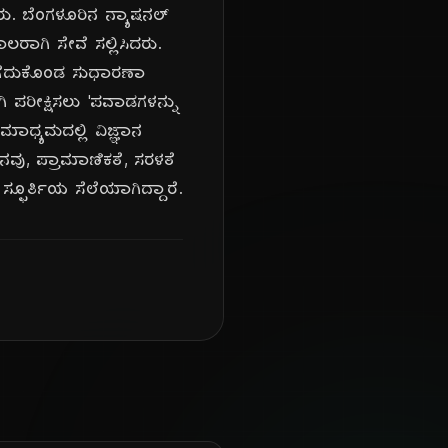
ರು. ಬೆಂಗಳೂರಿನ ನ್ಯಾಷನಲ್
ಲರಾಗಿ ಸೇವೆ ಸಲ್ಲಿಸಿದರು.
ೆಗೆದುಕೊಂಡ ಸುಧಾರಣಾ
ಿ ಪರೀಕ್ಷಿಸಲು 'ಪವಾಡಗಳನ್ನು
ಮಾಧ್ಯಮದಲ್ಲಿ ವಿಜ್ಞಾನ
ೀವನವು, ಪ್ರಾಮಾಣಿಕತೆ, ಸರಳತೆ
ಫೂರ್ತಿಯ ಸೆಲೆಯಾಗಿದ್ದಾರೆ.