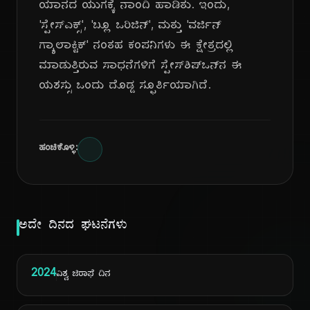
ಯಾನದ ಯುಗಕ್ಕೆ ನಾಂದಿ ಹಾಡಿತು. ಇಂದು,
'ಸ್ಪೇಸ್‌ಎಕ್ಸ್', 'ಬ್ಲೂ ಒರಿಜಿನ್', ಮತ್ತು 'ವರ್ಜಿನ್
ಗ್ಯಾಲಾಕ್ಟಿಕ್' ನಂತಹ ಕಂಪನಿಗಳು ಈ ಕ್ಷೇತ್ರದಲ್ಲಿ
ಮಾಡುತ್ತಿರುವ ಸಾಧನೆಗಳಿಗೆ ಸ್ಪೇಸ್‌ಶಿಪ್‌ಒನ್‌ನ ಈ
ಯಶಸ್ಸು ಒಂದು ದೊಡ್ಡ ಸ್ಫೂರ್ತಿಯಾಗಿದೆ.
ಹಂಚಿಕೊಳ್ಳಿ:
ಅದೇ ದಿನದ ಘಟನೆಗಳು
2024
ವಿಶ್ವ ಜಿರಾಫೆ ದಿನ