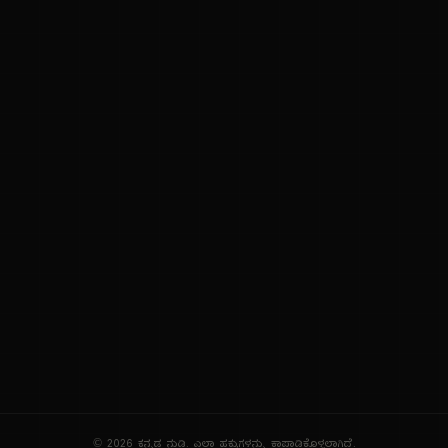
ನಮ್ಮ ಬಗ್ಗೆ
ಗೌಪ್ಯತೆ ನೀತಿ
ಸೇವಾ ನಿಯಮಗಳು
© 2026 ಕನ್ನಡ ನುಡಿ. ಎಲ್ಲಾ ಹಕ್ಕುಗಳನ್ನು ಕಾಪಾಡಿಕೊಳ್ಳಲಾಗಿದೆ.