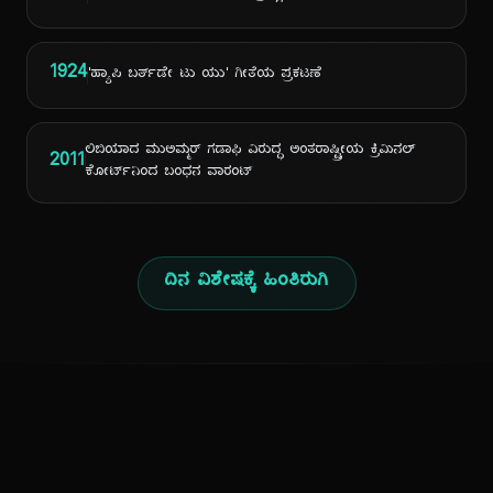
1924
'ಹ್ಯಾಪಿ ಬರ್ತ್‌ಡೇ ಟು ಯು' ಗೀತೆಯ ಪ್ರಕಟಣೆ
ಲಿಬಿಯಾದ ಮುಅಮ್ಮರ್ ಗಡಾಫಿ ವಿರುದ್ಧ ಅಂತರಾಷ್ಟ್ರೀಯ ಕ್ರಿಮಿನಲ್
2011
ಕೋರ್ಟ್‌ನಿಂದ ಬಂಧನ ವಾರಂಟ್
ದಿನ ವಿಶೇಷಕ್ಕೆ ಹಿಂತಿರುಗಿ
ಕನ್ನಡ ನುಡಿ