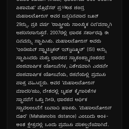
ಅಪಾರ ಕೊಡುಗೆ ನೀಡಿದ, 'ಭಾರತೀಯ ಅಂಕಿ-ಅಂಶಗಳ
ಪಿತಾಮಹ' ಪ್ರೊಫೆಸರ್ ಪ್ರശാಂತ ಚಂದ್ರ
ಮಹಾಲನೋಬಿಸ್ ಅವರ ಜನ್ಮದಿನವಾದ ಜೂನ್
29ನ್ನು, ಪ್ರತಿ ವರ್ಷ 'ರಾಷ್ಟ್ರೀಯ ಸಾಂಖ್ಯಿಕ ದಿನ'ವನ್ನಾಗಿ
ಆಚರಿಸಲಾಗುತ್ತದೆ. 2007ರಲ್ಲಿ ಭಾರತ ಸರ್ಕಾರವು ಈ
ದಿನವನ್ನು ಸ್ಥಾಪಿಸಿತು. ಮಹಾಲನೋಬಿಸ್ ಅವರು
'ಇಂಡಿಯನ್ ಸ್ಟ್ಯಾಟಿಸ್ಟಿಕಲ್ ಇನ್‌ಸ್ಟಿಟ್ಯೂಟ್' (ISI) ಅನ್ನು
ಸ್ಥಾಪಿಸಿದರು ಮತ್ತು ಭಾರತದ ಸ್ವಾತಂತ್ರ್ಯಾನಂತರದ
ಪಂಚವಾರ್ಷಿಕ ಯೋಜನೆಗಳ, ವಿಶೇಷವಾಗಿ ಎರಡನೇ
ಪಂಚವಾರ್ಷಿಕ ಯೋಜನೆಯ, ರಚನೆಯಲ್ಲಿ ಪ್ರಮುಖ
ಪಾತ್ರ ವಹಿಸಿದ್ದರು. ಅವರ 'ಮಹಾಲನೋಬಿಸ್
ಮಾದರಿ'ಯು, ದೇಶದಲ್ಲಿ ಬೃಹತ್ ಕೈಗಾರಿಕೆಗಳ
ಸ್ಥಾಪನೆಗೆ ಒತ್ತು ನೀಡಿ, ಭಾರತದ ಆರ್ಥಿಕ
ಸ್ವಾವಲಂಬನೆಗೆ ಬುನಾದಿ ಹಾಕಿತು. 'ಮಹಾಲನೋಬಿಸ್
ದೂರ' (Mahalanobis distance) ಎಂಬುದು ಅಂಕಿ-
ಅಂಶ ಕ್ಷೇತ್ರದಲ್ಲಿ ಒಂದು ಪ್ರಮುಖ ಪರಿಕಲ್ಪನೆಯಾಗಿದೆ.