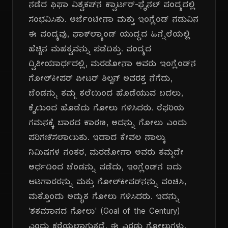
ನಡೆದ ಫಿಫಾ ವಿಶ್ವಕಪ್‌ನ ಕ್ವಾರ್ಟರ್-ಫೈನಲ್ ಪಂದ್ಯದಲ್ಲಿ
ಸಂಭವಿಸಿತು. ಅರ್ಜೆಂಟೀನಾ ಮತ್ತು ಇಂಗ್ಲೆಂಡ್ ನಡುವಿನ
ಈ ಪಂದ್ಯವು, ಫಾಕ್‌ಲ್ಯಾಂಡ್ ಯುದ್ಧದ ಹಿನ್ನೆಲೆಯಲ್ಲಿ
ಹೆಚ್ಚಿನ ಮಹತ್ವವನ್ನು ಪಡೆದಿತ್ತು. ಪಂದ್ಯದ
ದ್ವಿತೀಯಾರ್ಧದಲ್ಲಿ, ಮರಡೋನಾ ಅವರು ಇಂಗ್ಲೆಂಡ್‌ನ
ಗೋಲ್‌ಕೀಪರ್ ಪೀಟರ್ ಶಿಲ್ಟನ್ ಅವರತ್ತ ನೆಗೆದು,
ಚೆಂಡನ್ನು ತಮ್ಮ ತಲೆಯಿಂದ ಹೊಡೆಯುವ ಬದಲು,
ಕೈಯಿಂದ ಹೊಡೆದು ಗೋಲು ಗಳಿಸಿದರು. ರೆಫರಿಯ
ಗಮನಕ್ಕೆ ಬಾರದ ಕಾರಣ, ಅದನ್ನು ಗೋಲು ಎಂದು
ಪರಿಗಣಿಸಲಾಯಿತು. ಇದಾದ ಕೇವಲ ನಾಲ್ಕು
ನಿಮಿಷಗಳ ನಂತರ, ಮರಡೋನಾ ಅವರು ತಮ್ಮದೇ
ಅರ್ಧದಿಂದ ಚೆಂಡನ್ನು ಪಡೆದು, ಇಂಗ್ಲೆಂಡ್‌ನ ಐದು
ಆಟಗಾರರನ್ನು ಮತ್ತು ಗೋಲ್‌ಕೀಪರ್‌ನನ್ನು ವಂಚಿಸಿ,
ಮತ್ತೊಂದು ಅದ್ಭುತ ಗೋಲು ಗಳಿಸಿದರು. ಇದನ್ನು
'ಶತಮಾನದ ಗೋಲು' (Goal of the Century)
ಎಂದು ಕರೆಯಲಾಗುತ್ತದೆ. ಈ ಎರಡು ಗೋಲುಗಳು,