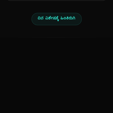
ದಿನ ವಿಶೇಷಕ್ಕೆ ಹಿಂತಿರುಗಿ
ಕನ್ನಡ ನುಡಿ
ಕನ್ನಡ ಭಾಷೆ, ಸಂಸ್ಕೃತಿ ಮತ್ತು ಸಾಮಾನ್ಯ ಜ್ಞಾನದ ಡಿಜಿಟಲ್ ಆರ್ಕೈವ್