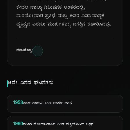
ಕೇವಲ ನಾಲ್ಕು ನಿಮಿಷಗಳ ಅಂತರದಲ್ಲಿ,
ಮರಡೋನಾರ ಪ್ರತಿಭೆ ಮತ್ತು ಅವರ ವಿವಾದಾತ್ಮಕ
ವ್ಯಕ್ತಿತ್ವದ ಎರಡೂ ಮುಖಗಳನ್ನು ಜಗತ್ತಿಗೆ ತೋರಿಸಿದವು.
ಹಂಚಿಕೊಳ್ಳಿ:
ಅದೇ ದಿನದ ಘಟನೆಗಳು
1953
ಪಾಪ್ ಗಾಯಕಿ ಸಿಂಡಿ ಲಾಪರ್ ಜನನ
1960
ಪರಿಸರ ಹೋರಾಟಗಾರ್ತಿ ಎರಿನ್ ಬ್ರೋಕೊವಿಚ್ ಜನನ