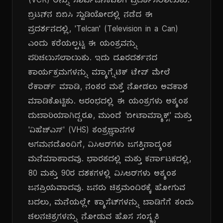
(VCR) ಅನ್ನು ಸಾರ್ವಜನಿಕವಾಗಿ ಪ್ರದರ್ಶಿಸಲಾಯಿತು.
ಬ್ರಿಟನ್‌ನ ಬಿಬಿಸಿ ಸ್ಟುಡಿಯೋದಲ್ಲಿ ನಡೆದ ಈ
ಪ್ರದರ್ಶನದಲ್ಲಿ, 'Telcan' (Television in a Can)
ಎಂದು ಕರೆಯಲ್ಪಟ್ಟ ಈ ಯಂತ್ರವನ್ನು
ಪರಿಚಯಿಸಲಾಯಿತು. ಇದು ದೂರದರ್ಶನದ
ಕಾರ್ಯಕ್ರಮಗಳನ್ನು ಮ್ಯಾಗ್ನೆಟಿಕ್ ಟೇಪ್ ಮೇಲೆ
ರೆಕಾರ್ಡ್ ಮಾಡಿ, ನಂತರ ಮತ್ತೆ ನೋಡಲು ಅವಕಾಶ
ಮಾಡಿಕೊಟ್ಟಿತು. ಆರಂಭದಲ್ಲಿ ಈ ಯಂತ್ರಗಳು ಅತ್ಯಂತ
ದುಬಾರಿಯಾಗಿದ್ದರೂ, ಮುಂದೆ 'ಬೀಟಾಮ್ಯಾಕ್ಸ್' ಮತ್ತು
'ವಿಹೆಚ್‌ಎಸ್' (VHS) ತಂತ್ರಜ್ಞಾನಗಳ
ಆಗಮನದೊಂದಿಗೆ, ವಿಸಿಆರ್‌ಗಳು ಜಗತ್ತಿನಾದ್ಯಂತ
ಮನೆಮಾತಾದವು. ಭಾರತದಲ್ಲಿ ಮತ್ತು ಕರ್ನಾಟಕದಲ್ಲಿ,
80 ಮತ್ತು 90ರ ದಶಕಗಳಲ್ಲಿ ವಿಸಿಆರ್‌ಗಳು ಅತ್ಯಂತ
ಜನಪ್ರಿಯವಾದವು. ಜನರು ಚಿತ್ರಮಂದಿರಕ್ಕೆ ಹೋಗುವ
ಬದಲು, ಮನೆಯಲ್ಲೇ ಕ್ಯಾಸೆಟ್‌ಗಳನ್ನು ಬಾಡಿಗೆಗೆ ತಂದು
ಚಲನಚಿತ್ರಗಳನ್ನು ನೋಡುವ ಹೊಸ ಸಂಸ್ಕೃತಿ