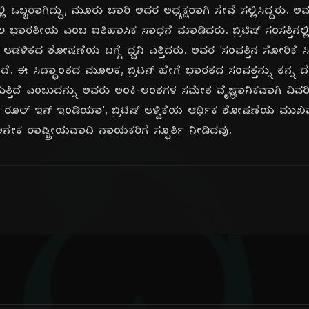
ಲಿ ಒಬ್ಬರಾಗಿದ್ದು, ಮೂರು ಬಾರಿ ಅದರ ಅಧ್ಯಕ್ಷರಾಗಿ ಸೇವೆ ಸಲ್ಲಿಸಿದ್ದರು. ಅವರು
ಲ ಭಾರತೀಯ ಎಂಬ ಐತಿಹಾಸಿಕ ಸಾಧನೆ ಮಾಡಿದರು. ಬ್ರಿಟಿಷ್ ಸಂಸತ್ತಿನಲ
ಟಿಷ್ ಆಡಳಿತದ ಶೋಷಣೆಯ ಬಗ್ಗೆ ಧ್ವನಿ ಎತ್ತಿದರು. ಅವರ 'ಸಂಪತ್ತಿನ ಸೋರಿಕೆ ಸ
ಗಿದೆ. ಈ ಸಿದ್ಧಾಂತದ ಮೂಲಕ, ಬ್ರಿಟನ್ ಹೇಗೆ ಭಾರತದ ಸಂಪತ್ತನ್ನು ತನ್ನ ದೇಶಕ್
ತ್ತಿದೆ ಎಂಬುದನ್ನು ಅವರು ಅಂಕಿ-ಅಂಶಗಳ ಸಮೇತ ವೈಜ್ಞಾನಿಕವಾಗಿ ವಿವರಿ
ಷ್ ರೂಲ್ ಇನ್ ಇಂಡಿಯಾ', ಬ್ರಿಟಿಷ್ ಆಳ್ವಿಕೆಯ ಆರ್ಥಿಕ ಶೋಷಣೆಯ ಮುಖವನ್
ೇಕ ರಾಷ್ಟ್ರೀಯವಾದಿ ನಾಯಕರಿಗೆ ಸ್ಫೂರ್ತಿ ನೀಡಿದವು.