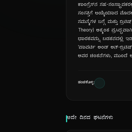
ಕಾಂಗ್ರೆಸ್‌ನ ಸಹ-ಸಂಸ್ಥಾಪಕರಲ್
ಸಂಸತ್ತಿಗೆ ಆಯ್ಕೆಯಾದ ಮೊದ
ಸಮಸ್ಯೆಗಳ ಬಗ್ಗೆ ಮತ್ತು ಬ್ರಿ
Theory) ಅತ್ಯಂತ ಪ್ರಸಿದ್ಧವಾ
ಭಾರತವನ್ನು ಬಡತನದಲ್ಲಿ ಇಡು
'ಪಾವರ್ಟಿ ಅಂಡ್ ಅನ್-ಬ್ರಿಟಿ
ಅವರ ಚಿಂತನೆಗಳು, ಮುಂದೆ ಅನ
ಹಂಚಿಕೊಳ್ಳಿ:
ಅದೇ ದಿನದ ಘಟನೆಗಳು