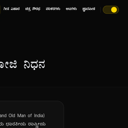
ಗೀತ ವಿಹಾರ
ಚಿತ್ರ ಸೌರಭ
ಪರಿಕರಗಳು
ಆಟಗಳು
ಜ್ಞಾನಪೀಠ
ೋಜಿ ನಿಧನ
d Old Man of India)
ರು ಭಾರತೀಯ ರಾಷ್ಟ್ರೀಯ