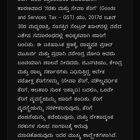
ತೆರಿಗೆ' ಎಂಬ ಕ್ರಾಂತಿಕಾರಕ ಬದಲಾವಣೆಗೆ
ಕಾರಣವಾದ 'ಸರಕು ಮತ್ತು ಸೇವಾ ತೆರಿಗೆ' (Goods
and Services Tax - GST) ಯು, 2017ರ ಜೂನ್
30ರ ಮಧ್ಯರಾತ್ರಿ, ಸಂಸತ್ತಿನ ಸೆಂಟ್ರಲ್ ಹಾಲ್‌ನಲ್ಲಿ ನಡೆದ
ವಿಶೇಷ ಸಮಾರಂಭದಲ್ಲಿ ಅಧಿಕೃತವಾಗಿ ಜಾರಿಗೆ
ಬಂದಿತು. ಈ ಐತಿಹಾಸಿಕ ಕ್ಷಣಕ್ಕೆ, ರಾಷ್ಟ್ರಪತಿ ಪ್ರಣಬ್
ಮುಖರ್ಜಿ ಮತ್ತು ಪ್ರಧಾನಿ ನರೇಂದ್ರ ಮೋದಿ ಅವರು
ಜಂಟಿಯಾಗಿ ಚಾಲನೆ ನೀಡಿದರು. ಜಿಎಸ್‌ಟಿಯು, ಕೇಂದ್ರ
ಮತ್ತು ರಾಜ್ಯ ಸರ್ಕಾರಗಳು ವಿಧಿಸುತ್ತಿದ್ದ ಅನೇಕ
ಪರೋಕ್ಷ ತೆರಿಗೆಗಳನ್ನು (ಸೇವಾ ತೆರಿಗೆ, ಮೌಲ್ಯವರ್ಧಿತ
ತೆರಿಗೆ, ಅಬಕಾರಿ ಸುಂಕ ಇತ್ಯಾದಿ) ಬದಲಿಸಿ, ಒಂದೇ
ತೆರಿಗೆ ವ್ಯವಸ್ಥೆಯನ್ನು ಜಾರಿಗೆ ತಂದಿತು. ತೆರಿಗೆ
ವ್ಯವಸ್ಥೆಯನ್ನು ಸರಳೀಕರಿಸುವುದು, ತೆರಿಗೆ
ವಂಚನೆಯನ್ನು ತಡೆಯುವುದು, ಮತ್ತು ದೇಶಾದ್ಯಂತ
ಸರಕುಗಳ ಸುಲಭ ಸಾಗಾಟಕ್ಕೆ ಅನುವು
ಮಾಡಿಕೊಡುವುದು ಇದರ ಮುಖ್ಯ ಉದ್ದೇಶಗಳಾಗಿವೆ.