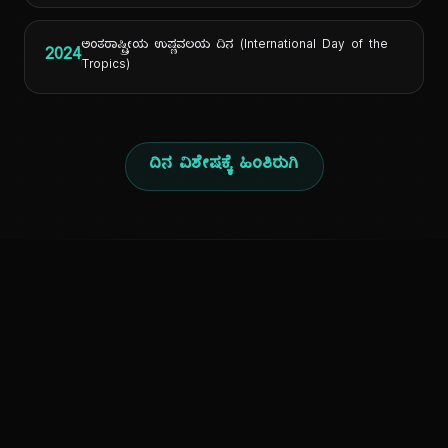
ಅಂತರಾಷ್ಟ್ರೀಯ ಉಷ್ಣವಲಯ ದಿನ (International Day of the
2024
Tropics)
ದಿನ ವಿಶೇಷಕ್ಕೆ ಹಿಂತಿರುಗಿ
ಕನ್ನಡ ನುಡಿ
ಕನ್ನಡ ಭಾಷೆ, ಸಂಸ್ಕೃತಿ ಮತ್ತು ಸಾಮಾನ್ಯ ಜ್ಞಾನದ ಡಿಜಿಟಲ್ ಆರ್ಕೈವ್