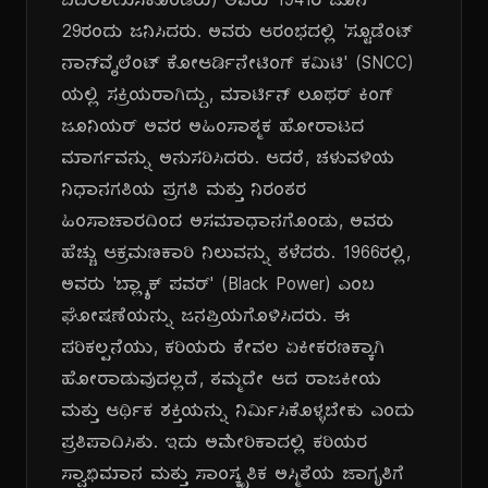
ಬದಲಾಯಿಸಿಕೊಂಡರು) ಅವರು 1941ರ ಜೂನ್
29ರಂದು ಜನಿಸಿದರು. ಅವರು ಆರಂಭದಲ್ಲಿ 'ಸ್ಟೂಡೆಂಟ್
ನಾನ್‌ವೈಲೆಂಟ್ ಕೋಆರ್ಡಿನೇಟಿಂಗ್ ಕಮಿಟಿ' (SNCC)
ಯಲ್ಲಿ ಸಕ್ರಿಯರಾಗಿದ್ದು, ಮಾರ್ಟಿನ್ ಲೂಥರ್ ಕಿಂಗ್
ಜೂನಿಯರ್ ಅವರ ಅಹಿಂಸಾತ್ಮಕ ಹೋರಾಟದ
ಮಾರ್ಗವನ್ನು ಅನುಸರಿಸಿದರು. ಆದರೆ, ಚಳುವಳಿಯ
ನಿಧಾನಗತಿಯ ಪ್ರಗತಿ ಮತ್ತು ನಿರಂತರ
ಹಿಂಸಾಚಾರದಿಂದ ಅಸಮಾಧಾನಗೊಂಡು, ಅವರು
ಹೆಚ್ಚು ಆಕ್ರಮಣಕಾರಿ ನಿಲುವನ್ನು ತಳೆದರು. 1966ರಲ್ಲಿ,
ಅವರು 'ಬ್ಲ್ಯಾಕ್ ಪವರ್' (Black Power) ಎಂಬ
ಘೋಷಣೆಯನ್ನು ಜನಪ್ರಿಯಗೊಳಿಸಿದರು. ಈ
ಪರಿಕಲ್ಪನೆಯು, ಕರಿಯರು ಕೇವಲ ಏಕೀಕರಣಕ್ಕಾಗಿ
ಹೋರಾಡುವುದಲ್ಲದೆ, ತಮ್ಮದೇ ಆದ ರಾಜಕೀಯ
ಮತ್ತು ಆರ್ಥಿಕ ಶಕ್ತಿಯನ್ನು ನಿರ್ಮಿಸಿಕೊಳ್ಳಬೇಕು ಎಂದು
ಪ್ರತಿಪಾದಿಸಿತು. ಇದು ಅಮೇರಿಕಾದಲ್ಲಿ ಕರಿಯರ
ಸ್ವಾಭಿಮಾನ ಮತ್ತು ಸಾಂಸ್ಕೃತಿಕ ಅಸ್ಮಿತೆಯ ಜಾಗೃತಿಗೆ