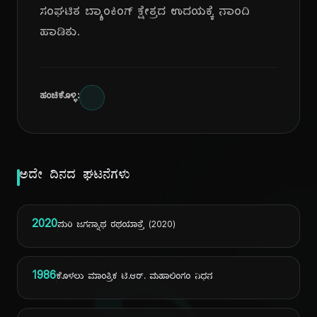
ಸಂಘಟಿತ ಬ್ಯಾಂಕಿಂಗ್ ಕ್ಷೇತ್ರದ ಉದಯಕ್ಕೆ ನಾಂದಿ
ಹಾಡಿತು.
ಹಂಚಿಕೊಳ್ಳಿ:
ಅದೇ ದಿನದ ಘಟನೆಗಳು
2020
ಪುರಿ ಜಗನ್ನಾಥ ರಥಯಾತ್ರೆ (2020)
1986
ಕೊಳಲು ಮಾಂತ್ರಿಕ ಟಿ.ಆರ್. ಮಹಾಲಿಂಗಂ ನಿಧನ