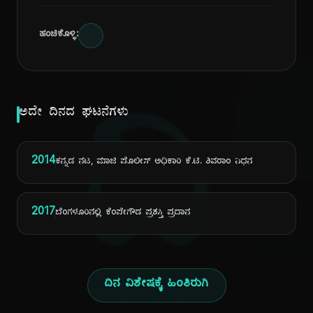
ಹಂಚಿಕೊಳ್ಳಿ:
ದಿ
ಅದೇ ದಿನದ ಘಟನೆಗಳು
2014
ಕನ್ನಡ ನಟ, ಮಾಜಿ ಪೊಲೀಸ್ ಅಧಿಕಾರಿ ಕೆ.ಟಿ. ಶಿವರಾಂ ನಿಧನ
2017
ಬೆಂಗಳೂರಿನಲ್ಲಿ ಕೆಂಪೇಗೌಡ ಪ್ರಶಸ್ತಿ ಪ್ರದಾನ
ದಿನ ವಿಶೇಷಕ್ಕೆ ಹಿಂತಿರುಗಿ