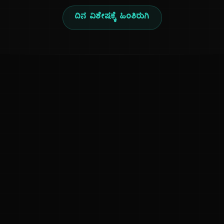
ದಿನ ವಿಶೇಷಕ್ಕೆ ಹಿಂತಿರುಗಿ
ಕನ್ನಡ ನುಡಿ
ಕನ್ನಡ ಭಾಷೆ, ಸಂಸ್ಕೃತಿ ಮತ್ತು ಸಾಮಾನ್ಯ ಜ್ಞಾನದ ಡಿಜಿಟಲ್ ಆರ್ಕೈವ್