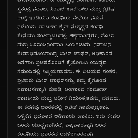
ಘಟನೆಯಾಗಿದೆ. ಈ ಯುದ್ಧವು ಬಂಗಾಳದ ಕೊನೆಯ
ಸ್ವತಂತ್ರ ನವಾಬ, ಸಿರಾಜ್-ಉದ್-ದೌಲ ಮತ್ತು ಬ್ರಿಟಿಷ್
ಈಸ್ಟ್ ಇಂಡಿಯಾ ಕಂಪನಿಯ ಸೇನೆಯ ನಡುವೆ
ನಡೆಯಿತು. ರಾಬರ್ಟ್ ಕ್ಲೈವ್ ನೇತೃತ್ವದ ಕಂಪನಿ
ಸೇನೆಯು ಸಂಖ್ಯಾಬಲದಲ್ಲಿ ಚಿಕ್ಕದಾಗಿದ್ದರೂ, ಮೋಸ
ಮತ್ತು ಒಳಸಂಚಿನಿಂದಾಗಿ ಜಯಗಳಿಸಿತು. ನವಾಬನ
ಸೇನಾಧಿಪತಿಯಾಗಿದ್ದ ಮೀರ್ ಜಾಫರ್, ಅಧಿಕಾರದ
ಆಸೆಗಾಗಿ ಬ್ರಿಟಿಷರೊಂದಿಗೆ ಕೈಜೋಡಿಸಿ ಯುದ್ಧದ
ಸಮಯದಲ್ಲಿ ನಿಷ್ಕ್ರಿಯನಾದನು. ಈ ವಿಜಯದ ನಂತರ,
ಬ್ರಿಟಿಷರು ಮೀರ್ ಜಾಫರ್‌ನನ್ನು ತಮ್ಮ ಕೈಗೊಂಬೆ
ನವಾಬನನ್ನಾಗಿ ಮಾಡಿ, ಬಂಗಾಳದ ಸಂಪೂರ್ಣ
ರಾಜಕೀಯ ಮತ್ತು ಆರ್ಥಿಕ ನಿಯಂತ್ರಣವನ್ನು ಪಡೆದರು.
ಈ ಕದನವು ಭಾರತದಲ್ಲಿ ಬ್ರಿಟಿಷ್ ಸಾಮ್ರಾಜ್ಯಶಾಹಿ
ಆಳ್ವಿಕೆಗೆ ಭದ್ರವಾದ ಅಡಿಪಾಯ ಹಾಕಿತು. ಇದು ಕೇವಲ
ಒಂದು ಯುದ್ಧವಾಗಿರದೆ, ವ್ಯಾಪಾರಕ್ಕಾಗಿ ಬಂದ
ಕಂಪನಿಯು ಭಾರತದ ಆಡಳಿತಗಾರನಾಗಿ