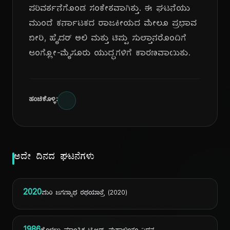
ಪರಿವರ್ತನೆಗೊಂಡ ಸಂಕೇತವಾಗಿತ್ತು. ಈ ಘಟನೆಯು
ಮುಂದೆ ಕರ್ನಾಟಕದ ರಾಜಕೀಯದ ಮೇಲೂ ಪ್ರಭಾವ
ಬೀರಿ, ಹೈದರ್ ಅಲಿ ಮತ್ತು ಟಿಪ್ಪು ಸುಲ್ತಾನರೊಂದಿಗೆ
ಆಂಗ್ಲೋ-ಮೈಸೂರು ಯುದ್ಧಗಳಿಗೆ ಕಾರಣವಾಯಿತು.
ಹಂಚಿಕೊಳ್ಳಿ:
ಅದೇ ದಿನದ ಘಟನೆಗಳು
2020
ಪುರಿ ಜಗನ್ನಾಥ ರಥಯಾತ್ರೆ (2020)