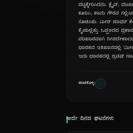
ಪಟ್ಟಕ್ಕೇರಿಸಿದನು. ಕ್ಲೈವ್
ಕೂರಿಸಿ, ತಾನು ಗೌರವ ಸಲ್ಲಿ
ಸೂಚಿಸಿತು. ಮೀರ್ ಜಾಫರ್ ಕ
ಕೈಯಲ್ಲಿತ್ತು. ಒಪ್ಪಂದದ ಪ್ರ
ಪರಿಹಾರವಾಗಿ ನೀಡಬೇಕಾಯಿತ
ಭಾರತದ ಇತಿಹಾಸದಲ್ಲಿ 'ಮೀರ್
ಇದು ಭಾರತದಲ್ಲಿ ಬ್ರಿಟಿಷ್ ಸಾ
ಹಂಚಿಕೊಳ್ಳಿ:
ಅದೇ ದಿನದ ಘಟನೆಗಳು