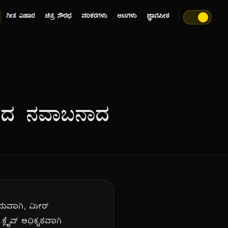
ಗೀತ ವಿಹಾರ
ಚಿತ್ರ ಸೌರಭ
ಪರಿಕರಗಳು
ಆಟಗಳು
ಜ್ಞಾನಪೀಠ
ಾಳದ ನವಾಬನಾದ
ಾಮವಾಗಿ, ಮೀರ್
್ಲೈವ್ ಅಧಿಕೃತವಾಗಿ