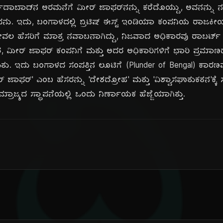
, ಮುರ್ಷಿದಾಬಾದ್‌ನ ಅರಮನೆಗೆ ಮೀರ್ ಜಾಫರ್‌ನನ್ನು ಕರೆದೊಯ್ದು, ಅವನನ್ನ
ಸಿದನು. ಇದು, ಬಂಗಾಳದಲ್ಲಿ ಬ್ರಿಟಿಷ್ ಈಸ್ಟ್ ಇಂಡಿಯಾ ಕಂಪನಿಯ ರಾಜಕೀ
ೇವಲ ಹೆಸರಿಗೆ ಮಾತ್ರ ನವಾಬನಾಗಿದ್ದು, ನಿಜವಾದ ಅಧಿಕಾರವು ರಾಬರ್ಟ್ 
ಕಾರ, ಮೀರ್ ಜಾಫರ್ ಕಂಪನಿಗೆ ಮತ್ತು ಅದರ ಅಧಿಕಾರಿಗಳಿಗೆ ಭಾರಿ ಪ್ರಮಾಣ
ು. ಇದು ಬಂಗಾಳದ ಸಂಪತ್ತಿನ ಲೂಟಿಗೆ (Plunder of Bengal) ಕಾ
 ಜಾಫರ್' ಎಂಬ ಹೆಸರನ್ನು 'ದೇಶದ್ರೋಹ' ಮತ್ತು 'ವಿಶ್ವಾಸಘಾತುಕತನ'ಕ್ಕ
ಮ್ರಾಜ್ಯದ ಸ್ಥಾಪನೆಯಲ್ಲಿ ಒಂದು ನಿರ್ಣಾಯಕ ಹೆಜ್ಜೆಯಾಗಿತ್ತು.