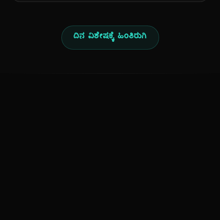
ದಿನ ವಿಶೇಷಕ್ಕೆ ಹಿಂತಿರುಗಿ
ಕನ್ನಡ ನುಡಿ
ಕನ್ನಡ ಭಾಷೆ, ಸಂಸ್ಕೃತಿ ಮತ್ತು ಸಾಮಾನ್ಯ ಜ್ಞಾನದ ಡಿಜಿಟಲ್ ಆರ್ಕೈವ್