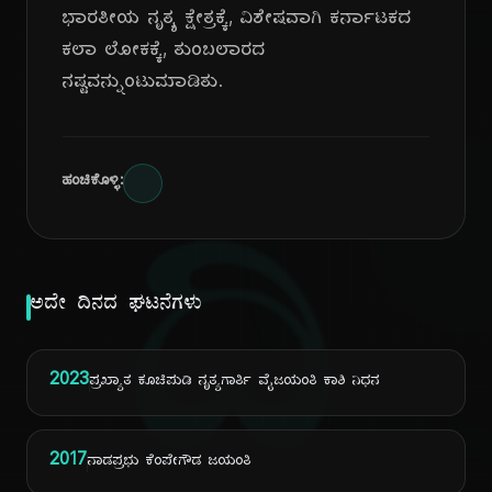
ಭಾರತೀಯ ನೃತ್ಯ ಕ್ಷೇತ್ರಕ್ಕೆ, ವಿಶೇಷವಾಗಿ ಕರ್ನಾಟಕದ
ಕಲಾ ಲೋಕಕ್ಕೆ, ತುಂಬಲಾರದ
ನಷ್ಟವನ್ನುಂಟುಮಾಡಿತು.
ಹಂಚಿಕೊಳ್ಳಿ:
ದಿ
ಅದೇ ದಿನದ ಘಟನೆಗಳು
2023
ಪ್ರಖ್ಯಾತ ಕೂಚಿಪುಡಿ ನೃತ್ಯಗಾರ್ತಿ ವೈಜಯಂತಿ ಕಾಶಿ ನಿಧನ
2017
ನಾಡಪ್ರಭು ಕೆಂಪೇಗೌಡ ಜಯಂತಿ