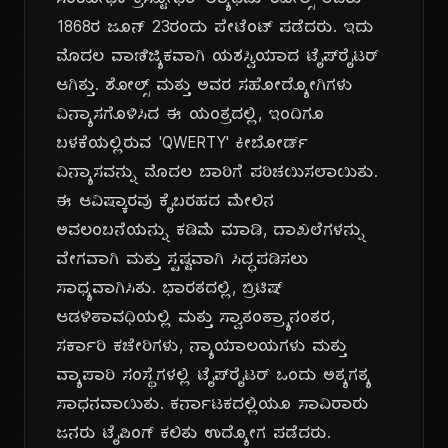
ಸಂಶೋಧಕ ಕ್ರಿಸ್ಟೋಫರ್ ಲ್ಯಾಥಮ್ ಶೋಲ್ಸ್ ಅವರು
1868ರ ಜೂನ್ 23ರಂದು ಪೇಟೆಂಟ್ ಪಡೆದರು. ಇದು
ಮೊದಲ ವಾಣಿಜ್ಯಿಕವಾಗಿ ಯಶಸ್ವಿಯಾದ ಟೈಪ್‌ರೈಟರ್
ಆಗಿತ್ತು. ಶೋಲ್ಸ್ ಮತ್ತು ಅವರ ಸಹೋದ್ಯೋಗಿಗಳು
ವಿನ್ಯಾಸಗೊಳಿಸಿದ ಈ ಯಂತ್ರದಲ್ಲಿ, ಇಂದಿಗೂ
ಬಳಕೆಯಲ್ಲಿರುವ 'QWERTY' ಕೀಬೋರ್ಡ್
ವಿನ್ಯಾಸವನ್ನು ಮೊದಲ ಬಾರಿಗೆ ಪರಿಚಯಿಸಲಾಯಿತು.
ಈ ಆವಿಷ್ಕಾರವು ಕೈಬರಹದ ಮೇಲಿನ
ಅವಲಂಬನೆಯನ್ನು ಕಡಿಮೆ ಮಾಡಿ, ದಾಖಲೆಗಳನ್ನು
ವೇಗವಾಗಿ ಮತ್ತು ಸ್ಪಷ್ಟವಾಗಿ ಸಿದ್ಧಪಡಿಸಲು
ಸಾಧ್ಯವಾಗಿಸಿತು. ಭಾರತದಲ್ಲಿ, ಬ್ರಿಟಿಷ್
ಆಡಳಿತಾವಧಿಯಲ್ಲಿ ಮತ್ತು ಸ್ವಾತಂತ್ರ್ಯಾನಂತರ,
ಸರ್ಕಾರಿ ಕಚೇರಿಗಳು, ನ್ಯಾಯಾಲಯಗಳು ಮತ್ತು
ವ್ಯಾಪಾರಿ ಸಂಸ್ಥೆಗಳಲ್ಲಿ ಟೈಪ್‌ರೈಟರ್ ಒಂದು ಅತ್ಯಗತ್ಯ
ಸಾಧನವಾಯಿತು. ಕರ್ನಾಟಕದಲ್ಲಿಯೂ ಸಾವಿರಾರು
ಜನರು ಟೈಪಿಂಗ್ ಕಲಿತು ಉದ್ಯೋಗ ಪಡೆದರು.