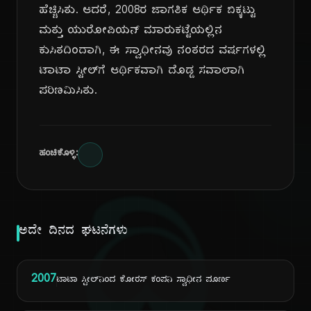
ಹೆಚ್ಚಿಸಿತು. ಆದರೆ, 2008ರ ಜಾಗತಿಕ ಆರ್ಥಿಕ ಬಿಕ್ಕಟ್ಟು
ಮತ್ತು ಯುರೋಪಿಯನ್ ಮಾರುಕಟ್ಟೆಯಲ್ಲಿನ
ಕುಸಿತದಿಂದಾಗಿ, ಈ ಸ್ವಾಧೀನವು ನಂತರದ ವರ್ಷಗಳಲ್ಲಿ
ಟಾಟಾ ಸ್ಟೀಲ್‌ಗೆ ಆರ್ಥಿಕವಾಗಿ ದೊಡ್ಡ ಸವಾಲಾಗಿ
ಪರಿಣಮಿಸಿತು.
ಹಂಚಿಕೊಳ್ಳಿ:
ದಿ
ಅದೇ ದಿನದ ಘಟನೆಗಳು
2007
ಟಾಟಾ ಸ್ಟೀಲ್‌ನಿಂದ ಕೋರಸ್ ಕಂಪನಿ ಸ್ವಾಧೀನ ಪೂರ್ಣ