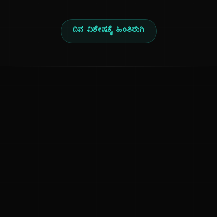
ದಿನ ವಿಶೇಷಕ್ಕೆ ಹಿಂತಿರುಗಿ
ಕನ್ನಡ ನುಡಿ
ಕನ್ನಡ ಭಾಷೆ, ಸಂಸ್ಕೃತಿ ಮತ್ತು ಸಾಮಾನ್ಯ ಜ್ಞಾನದ ಡಿಜಿಟಲ್ ಆರ್ಕೈವ್