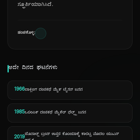
ಸ್ಫೂರ್ತಿಯಾಗಿಸಿದೆ.
ಹಂಚಿಕೊಳ್ಳಿ:
ಅದೇ ದಿನದ ಘಟನೆಗಳು
1966
ಬಾಕ್ಸಿಂಗ್ ದಂತಕಥೆ ಮೈಕ್ ಟೈಸನ್ ಜನನ
1985
ಒಲಿಂಪಿಕ್ ದಂತಕಥೆ ಮೈಕೆಲ್ ಫೆಲ್ಪ್ಸ್ ಜನನ
ಡೊನಾಲ್ಡ್ ಟ್ರಂಪ್ ಉತ್ತರ ಕೊರಿಯಾಕ್ಕೆ ಕಾಲಿಟ್ಟ ಮೊದಲ ಯುಎಸ್
2019