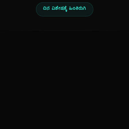
ದಿನ ವಿಶೇಷಕ್ಕೆ ಹಿಂತಿರುಗಿ
ಕನ್ನಡ ನುಡಿ
ಕನ್ನಡ ಭಾಷೆ, ಸಂಸ್ಕೃತಿ ಮತ್ತು ಸಾಮಾನ್ಯ ಜ್ಞಾನದ ಡಿಜಿಟಲ್ ಆರ್ಕೈವ್