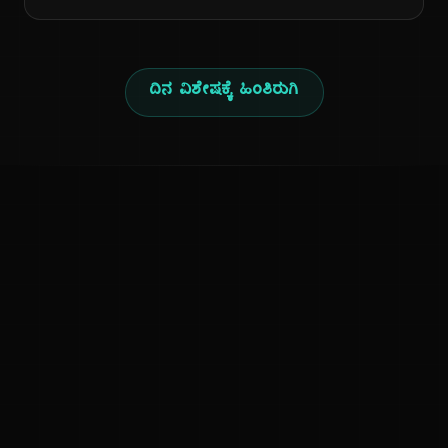
ದಿನ ವಿಶೇಷಕ್ಕೆ ಹಿಂತಿರುಗಿ
ಕನ್ನಡ ನುಡಿ
ಕನ್ನಡ ಭಾಷೆ, ಸಂಸ್ಕೃತಿ ಮತ್ತು ಸಾಮಾನ್ಯ ಜ್ಞಾನದ ಡಿಜಿಟಲ್ ಆರ್ಕೈವ್