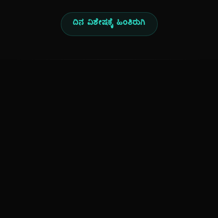
ದಿನ ವಿಶೇಷಕ್ಕೆ ಹಿಂತಿರುಗಿ
ಕನ್ನಡ ನುಡಿ
ಕನ್ನಡ ಭಾಷೆ, ಸಂಸ್ಕೃತಿ ಮತ್ತು ಸಾಮಾನ್ಯ ಜ್ಞಾನದ ಡಿಜಿಟಲ್ ಆರ್ಕೈವ್