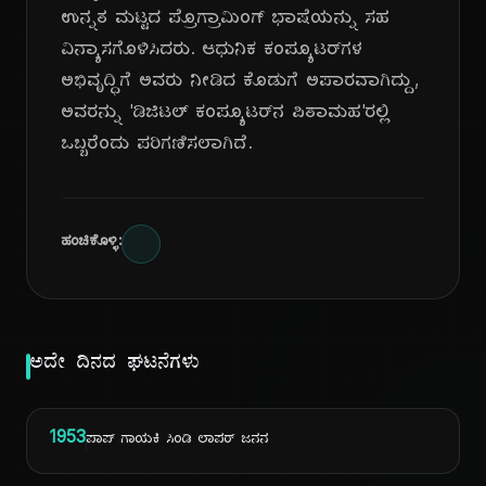
ಉನ್ನತ ಮಟ್ಟದ ಪ್ರೊಗ್ರಾಮಿಂಗ್ ಭಾಷೆಯನ್ನು ಸಹ
ವಿನ್ಯಾಸಗೊಳಿಸಿದರು. ಆಧುನಿಕ ಕಂಪ್ಯೂಟರ್‌ಗಳ
ಅಭಿವೃದ್ಧಿಗೆ ಅವರು ನೀಡಿದ ಕೊಡುಗೆ ಅಪಾರವಾಗಿದ್ದು,
ಅವರನ್ನು 'ಡಿಜಿಟಲ್ ಕಂಪ್ಯೂಟರ್‌ನ ಪಿತಾಮಹ'ರಲ್ಲಿ
ಒಬ್ಬರೆಂದು ಪರಿಗಣಿಸಲಾಗಿದೆ.
ಹಂಚಿಕೊಳ್ಳಿ:
ಅದೇ ದಿನದ ಘಟನೆಗಳು
1953
ಪಾಪ್ ಗಾಯಕಿ ಸಿಂಡಿ ಲಾಪರ್ ಜನನ