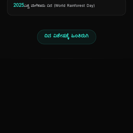
2025
ವಿಶ್ವ ಮಳೆಕಾಡು ದಿನ (World Rainforest Day)
ದಿನ ವಿಶೇಷಕ್ಕೆ ಹಿಂತಿರುಗಿ
ಕನ್ನಡ ನುಡಿ
ಕನ್ನಡ ಭಾಷೆ, ಸಂಸ್ಕೃತಿ ಮತ್ತು ಸಾಮಾನ್ಯ ಜ್ಞಾನದ ಡಿಜಿಟಲ್ ಆರ್ಕೈವ್