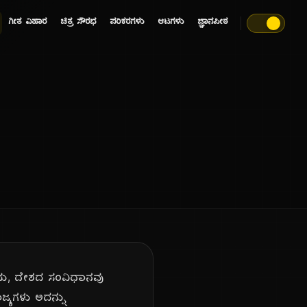
ಗೀತ ವಿಹಾರ
ಚಿತ್ರ ಸೌರಭ
ಪರಿಕರಗಳು
ಆಟಗಳು
ಜ್ಞಾನಪೀಠ
ದು, ದೇಶದ ಸಂವಿಧಾನವು
ಜ್ಯಗಳು ಅದನ್ನು