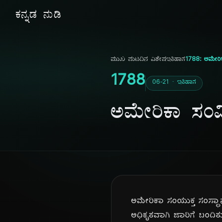
ಕನ್ನಡ ನುಡಿ
ಮುಖ ಪುಟ
ದಿನ ವಿಶೇಷ
ಇತಿಹಾಸ
1788: ಅಮೇರಿ
1788
06-21 · ಇತಿಹಾಸ
ಅಮೇರಿಕಾ ಸಂವ
ಅಮೇರಿಕಾ ಸಂಯುಕ್ತ ಸಂಸ್ಥ
ಅಧಿಕೃತವಾಗಿ ಜಾರಿಗೆ ಬಂದಿತ