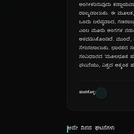
ಅಂಗೀಕರಿಸುವುದು ಕಡ್ಡಾಯವಾಗಿ
ರಾಜ್ಯವಾಯಿತು. ಈ ಮೂಲಕ, 
ಒಂದು ಬಲಿಷ್ಠವಾದ, ಗಣರಾಜ್
ಎಂಬ ಮೂರು ಅಂಗಗಳ ನಡುವೆ ಅ
ಅಳವಡಿಸಿಕೊಂಡಿದೆ. ಮುಂದೆ, ನ
ಸೇರಿಸಲಾಯಿತು. ಭಾರತದ ಸಂ
ಸಂವಿಧಾನದ 'ಮೂಲಭೂತ ಹಕ್ಕ
ಘಟನೆಯು, ವಿಶ್ವದ ಅತ್ಯಂತ ಹ
ಹಂಚಿಕೊಳ್ಳಿ:
ಅದೇ ದಿನದ ಘಟನೆಗಳು