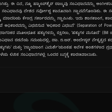
ತ್ತು. ಈ ದಿನ, ನ್ಯೂ ಹ್ಯಾಂಪ್‌ಶೈರ್ ರಾಜ್ಯವು ಸಂವಿಧಾನವನ್ನು ಅಂಗೀಕರಿ
ಸಂವಿಧಾನವು ದೇಶದ ಸರ್ವೋಚ್ಚ ಕಾನೂನಾಗಿ ಸ್ಥಾಪನೆಗೊಂಡಿತು. ಈ ಸಂ
ಯ ಮಾದರಿಯ ಕೇಂದ್ರ ಸರ್ಕಾರವನ್ನು ಸ್ಥಾಪಿಸಿತು. ಇದು ಶಾಸಕಾಂಗ, ಕ
ಧಿಕಾರವನ್ನು ವಿಭಜಿಸುವ 'ಅಧಿಕಾರ ವಿಭಜನೆ' (Separation of Power
ಾಗರಿಕರ ಮೂಲಭೂತ ಹಕ್ಕುಗಳನ್ನು ರಕ್ಷಿಸಲು, 'ಹಕ್ಕುಗಳ ಮಸೂದೆ' (Bill of
ವಿಧಾನ ರಚನೆಯ ಸಮಯದಲ್ಲಿ, ಡಾ. ಬಿ.ಆರ್. ಅಂಬೇಡ್ಕರ್ ನೇತೃತ್ವದ 
ುಗಳು' ಮತ್ತು 'ನ್ಯಾಯಾಂಗ ವಿಮರ್ಶೆ'ಯಂತಹ ಅನೇಕ ಅಂಶಗಳಿಂದ ಪ್ರಭಾ
ಳೆಯ ಲಿಖಿತ ಸಂವಿಧಾನಗಳಲ್ಲಿ ಒಂದರ ಜನ್ಮಕ್ಕೆ ಕಾರಣವಾಯಿತು.