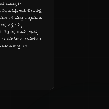
ಸಿದ ಒಂಬತ್ತನೇ
ವಿಧಾನವು, ಅಮೇರಿಕಾದಲ್ಲಿ
ಾರ್ಯಾಂಗ ಮತ್ತು ನ್ಯಾಯಾಂಗ
s) ತತ್ವವನ್ನು
 Rights) ಯನ್ನು ಇದಕ್ಕೆ
ಕರಡು ಸಮಿತಿಯು, ಅಮೇರಿಕಾ
ವಿತವಾಗಿತ್ತು. ಈ