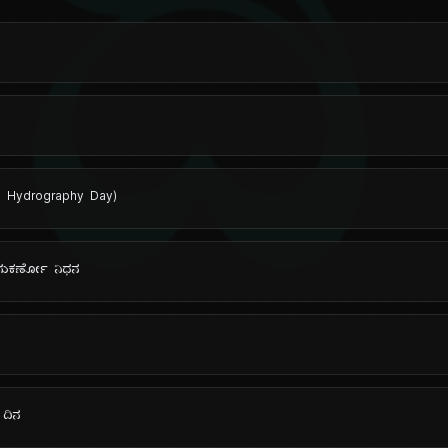
ದಿ
rld Hydrography Day)
ಸುಕರ್ಣೋ ನಿಧನ
 ದಿನ