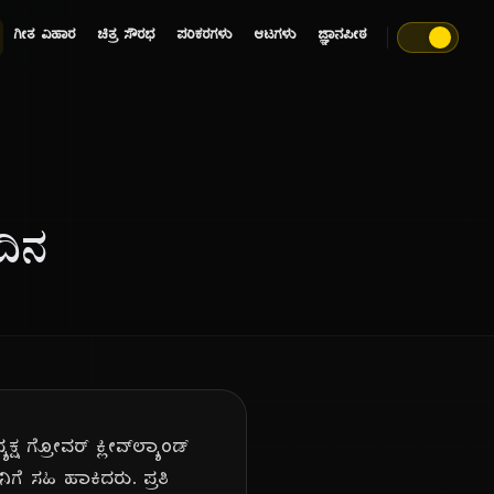
ಗೀತ ವಿಹಾರ
ಚಿತ್ರ ಸೌರಭ
ಪರಿಕರಗಳು
ಆಟಗಳು
ಜ್ಞಾನಪೀಠ
ದಿನ
 ಗ್ರೋವರ್ ಕ್ಲೀವ್‌ಲ್ಯಾಂಡ್
ೆ ಸಹಿ ಹಾಕಿದರು. ಪ್ರತಿ