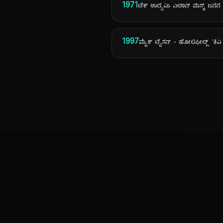
1971
ಟೆಕ್ ಉದ್ಯಮಿ ಎಲಾನ್ ಮಸ್ಕ್ ಜನನ
1997
ಮೈಕ್ ಟೈಸನ್ - ಹೋಲಿಫೀಲ್ಡ್ 'ಕಿವಿ ಕ
ಕನ್ನಡ ನುಡಿ
ಕನ್ನಡ ಭಾಷೆ, ಸಂಸ್ಕೃತಿ ಮತ್ತು ಸಾಮಾನ್ಯ ಜ್ಞಾನದ ಡಿಜಿಟಲ್ ಆರ್ಕೈವ್