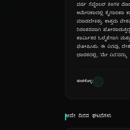
ವರ್ಷ ಸೆಪ್ಟೆಂಬರ್ ತಿಂಗಳ
ಅಮೇರಿಕಾದಲ್ಲಿ ಕೈಗಾರಿಕಾ ಕ್
ಮಾಡಬೇಕಿತ್ತು. ಉತ್ತಮ ವೇತ
ನಿರಂತರವಾಗಿ ಹೋರಾಡುತ್ತಿದ್
ಕಾರ್ಮಿಕರ ಓಲೈಕೆಗಾಗಿ ಮತ್
ಘೋಷಿಸಿತು. ಈ ದಿನವು, ದೇಶದ 
ಭಾರತದಲ್ಲಿ, 'ಮೇ ದಿನ'ವನ್ನು
ಹಂಚಿಕೊಳ್ಳಿ:
ಅದೇ ದಿನದ ಘಟನೆಗಳು