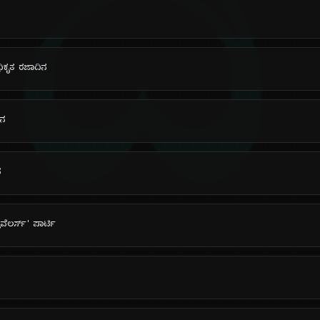
ದಿ
ಧಿಕೃತ ರಜಾದಿನ
ನನ
ನ
ವೆಲರ್ಸ್' ಪಾರ್ಟಿ