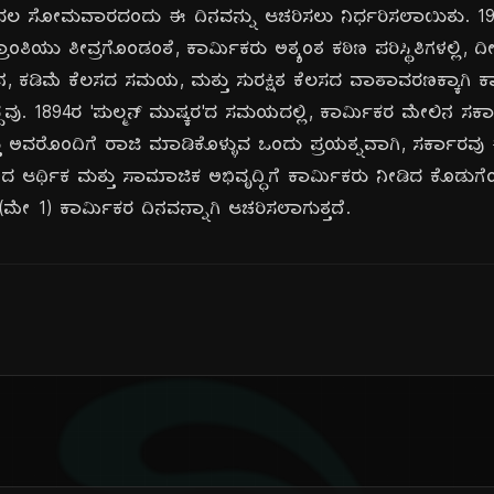
 ಮೊದಲ ಸೋಮವಾರದಂದು ಈ ದಿನವನ್ನು ಆಚರಿಸಲು ನಿರ್ಧರಿಸಲಾಯಿತು. 1
ರಾಂತಿಯು ತೀವ್ರಗೊಂಡಂತೆ, ಕಾರ್ಮಿಕರು ಅತ್ಯಂತ ಕಠಿಣ ಪರಿಸ್ಥಿತಿಗಳಲ್ಲಿ,
ನ, ಕಡಿಮೆ ಕೆಲಸದ ಸಮಯ, ಮತ್ತು ಸುರಕ್ಷಿತ ಕೆಲಸದ ವಾತಾವರಣಕ್ಕಾಗಿ 
ದವು. 1894ರ 'ಪುಲ್ಮನ್ ಮುಷ್ಕರ'ದ ಸಮಯದಲ್ಲಿ, ಕಾರ್ಮಿಕರ ಮೇಲಿನ ಸರ
ತು ಅವರೊಂದಿಗೆ ರಾಜಿ ಮಾಡಿಕೊಳ್ಳುವ ಒಂದು ಪ್ರಯತ್ನವಾಗಿ, ಸರ್ಕಾರವು
ಆರ್ಥಿಕ ಮತ್ತು ಸಾಮಾಜಿಕ ಅಭಿವೃದ್ಧಿಗೆ ಕಾರ್ಮಿಕರು ನೀಡಿದ ಕೊಡುಗೆಯನ್ನ
 (ಮೇ 1) ಕಾರ್ಮಿಕರ ದಿನವನ್ನಾಗಿ ಆಚರಿಸಲಾಗುತ್ತದೆ.